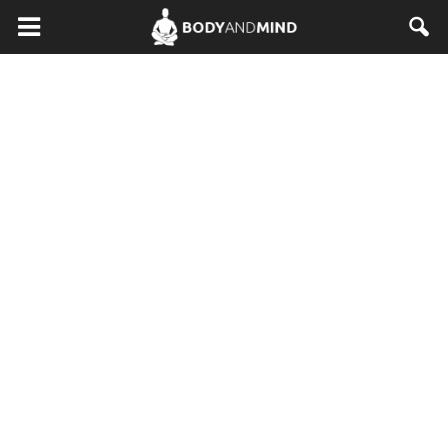
BodyAndMind.pl