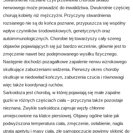
nerwowego może prowadzić do inwalidztwa. Dwukrotnie częściej
chorują kobiety niż mężczyźni. Przyczyny stwardnienia
rozsianego nie są do końca poznane, przypuszcza się wspólny
wpływ czynników środowiskowych, genetycznych oraz
autoimmunologicznych. Chorobie tej towarzyszy cały szereg
objawów pojawiających się już bardzo wcześnie, głównie jest to
zmęczenie nawet bez podejmowanego wysiłku fizycznego.
Następnie dochodzi pozagałkowe zapalenie nerwu wzrokowego
skutkujące zaburzeniami widzenia. Pierwszy okres choroby
skutkuje w niedowład kończyn, zaburzenia czucia i równowagi
więc także koordynacji ruchów.
Sarkoidoza jest chorobą, w której pojawiają się małe zapalne
guzki w różnych częściach ciała – przyczyna także pozostaje
nieznana. Zwykle sarkoidoza zajmuje węzły chłonne
umiejscowione na klatce piersiowej. Objawy ogólne takie jak
podwyższona temperatura ciała, zmęczenie, osłabienie, nagła
utrata apetytu i masy ciała, złe samopoczucie powinny skłonić do