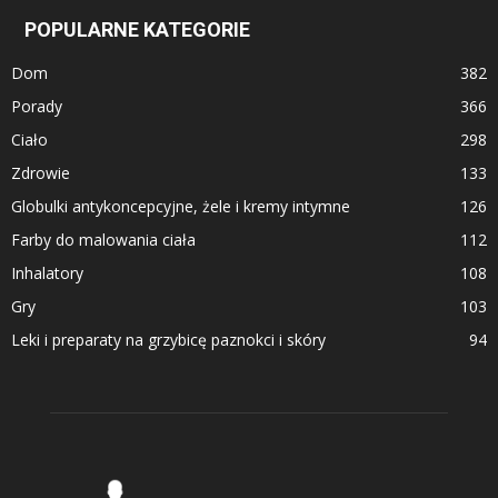
POPULARNE KATEGORIE
Dom
382
Porady
366
Ciało
298
Zdrowie
133
Globulki antykoncepcyjne, żele i kremy intymne
126
Farby do malowania ciała
112
Inhalatory
108
Gry
103
Leki i preparaty na grzybicę paznokci i skóry
94