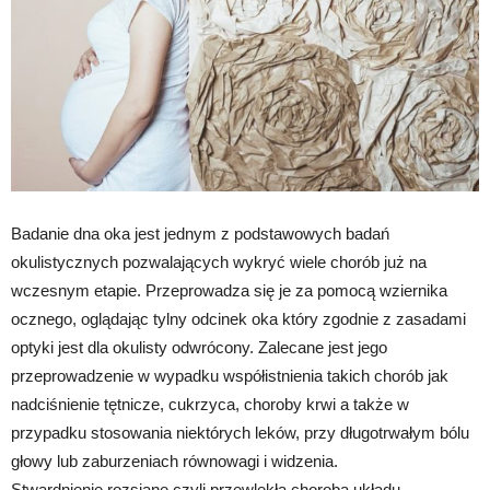
Badanie dna oka jest jednym z podstawowych badań
okulistycznych pozwalających wykryć wiele chorób już na
wczesnym etapie. Przeprowadza się je za pomocą wziernika
ocznego, oglądając tylny odcinek oka który zgodnie z zasadami
optyki jest dla okulisty odwrócony. Zalecane jest jego
przeprowadzenie w wypadku współistnienia takich chorób jak
nadciśnienie tętnicze, cukrzyca, choroby krwi a także w
przypadku stosowania niektórych leków, przy długotrwałym bólu
głowy lub zaburzeniach równowagi i widzenia.
Stwardnienie rozsiane czyli przewlekła choroba układu