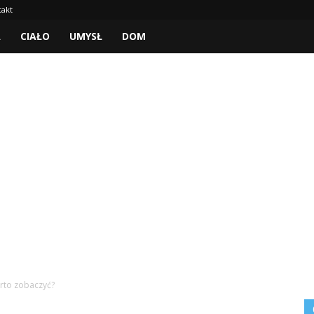
takt
A
CIAŁO
UMYSŁ
DOM
arto zobaczyć?