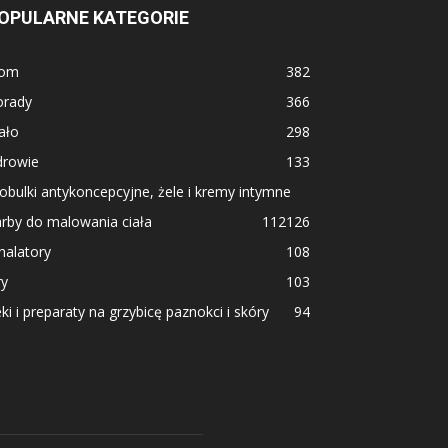
OPULARNE KATEGORIE
om
382
orady
366
ało
298
drowie
133
obulki antykoncepcyjne, żele i kremy intymne
rby do malowania ciała
112
126
halatory
108
ry
103
ki i preparaty na grzybicę paznokci i skóry
94