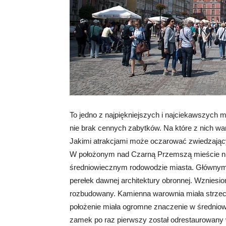
To jedno z najpiękniejszych i najciekawszych m
nie brak cennych zabytków. Na które z nich wa
Jakimi atrakcjami może oczarować zwiedzają
W położonym nad Czarną Przemszą mieście ni
średniowiecznym rodowodzie miasta. Głównym c
perełek dawnej architektury obronnej. Wzniesi
rozbudowany. Kamienna warownia miała strzec 
położenie miała ogromne znaczenie w średnio
zamek po raz pierwszy został odrestaurowany w