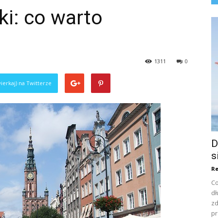
ki: co warto
1311
0
ierkaj) na Twitterze
D
s
Re
Co
dł
zd
pr