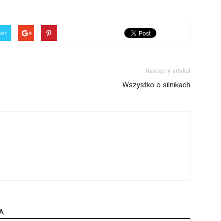
ter
Następny artykuł
Wszystko o silnikach
A