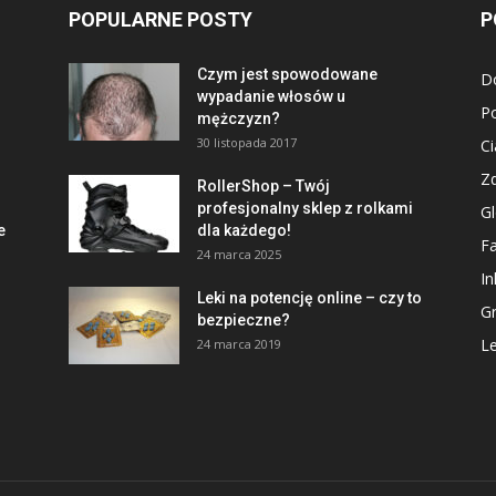
POPULARNE POSTY
P
Czym jest spowodowane
D
wypadanie włosów u
P
mężczyzn?
30 listopada 2017
Ci
Z
RollerShop – Twój
profesjonalny sklep z rolkami
Gl
e
dla każdego!
Fa
24 marca 2025
In
Leki na potencję online – czy to
G
bezpieczne?
Le
24 marca 2019