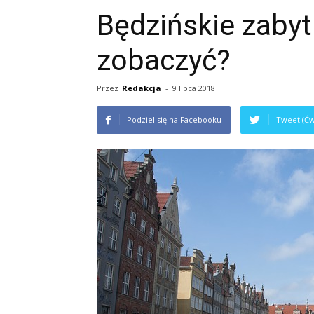
Będzińskie zabyt
zobaczyć?
Przez
Redakcja
-
9 lipca 2018
Podziel się na Facebooku
Tweet (Ćw