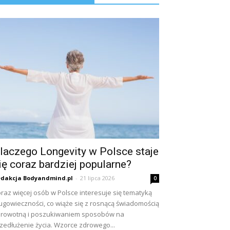
laczego Longevity w Polsce staje
ię coraz bardziej popularne?
dakcja Bodyandmind.pl
-
21 lipca 2026
0
raz więcej osób w Polsce interesuje się tematyką
ugowieczności, co wiąże się z rosnącą świadomością
rowotną i poszukiwaniem sposobów na
zedłużenie życia. Wzorce zdrowego...