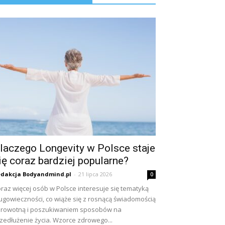
laczego Longevity w Polsce staje
ię coraz bardziej popularne?
dakcja Bodyandmind.pl
-
21 lipca 2026
0
raz więcej osób w Polsce interesuje się tematyką
ugowieczności, co wiąże się z rosnącą świadomością
rowotną i poszukiwaniem sposobów na
zedłużenie życia. Wzorce zdrowego...