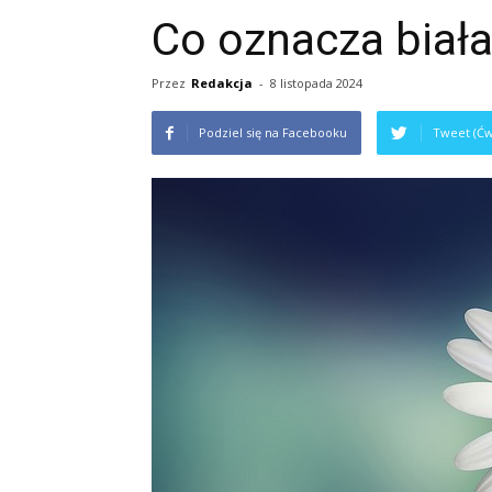
Co oznacza biał
Przez
Redakcja
-
8 listopada 2024
Podziel się na Facebooku
Tweet (Ćw