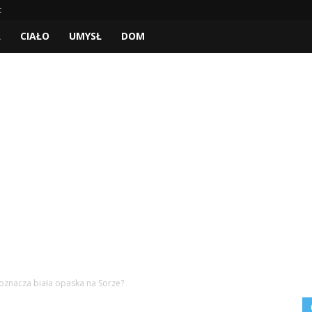
t
A
CIAŁO
UMYSŁ
DOM
oznacza biała opaska na Sorze?