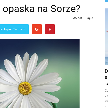
a opaska na Sorze?
361
0
ierkaj) na Twitterze
D
s
Re
Co
dł
zd
pr