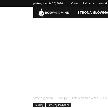
piątek, sierpień 7, 2026
O nas
Reklama
Kontak
BodyAndMind.pl
STRONA GŁÓWN
Strona główna
Zakupy
Fartuchy medyczne
Co 
Zakupy
Fartuchy medyczne