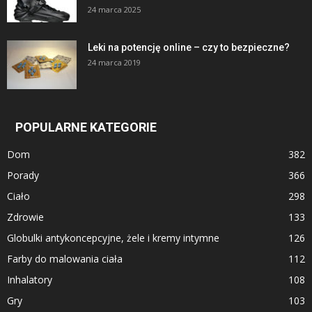
24 marca 2025
Leki na potencję online – czy to bezpieczne?
24 marca 2019
POPULARNE KATEGORIE
Dom
382
Porady
366
Ciało
298
Zdrowie
133
Globulki antykoncepcyjne, żele i kremy intymne
126
Farby do malowania ciała
112
Inhalatory
108
Gry
103