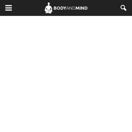
BodyAndMind.pl