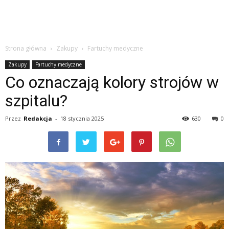
Strona główna
Zakupy
Fartuchy medyczne
Zakupy
Fartuchy medyczne
Co oznaczają kolory strojów w
szpitalu?
Przez
Redakcja
-
18 stycznia 2025
630
0