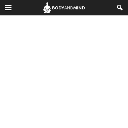
BodyAndMind.pl