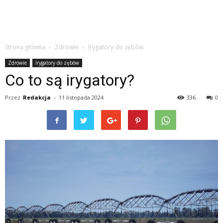
Strona główna
Zdrowie
Irygatory do zębów
Zdrowie
Irygatory do zębów
Co to są irygatory?
Przez
Redakcja
-
11 listopada 2024
336
0