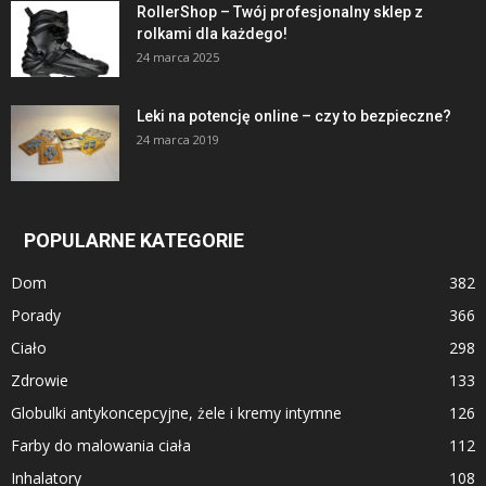
RollerShop – Twój profesjonalny sklep z
rolkami dla każdego!
24 marca 2025
Leki na potencję online – czy to bezpieczne?
24 marca 2019
POPULARNE KATEGORIE
Dom
382
Porady
366
Ciało
298
Zdrowie
133
Globulki antykoncepcyjne, żele i kremy intymne
126
Farby do malowania ciała
112
Inhalatory
108