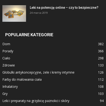
Leki na potencję online – czy to bezpieczne?
24 marca 2019
POPULARNE KATEGORIE
Dom
382
Porady
366
Ciało
298
Zdrowie
133
Globulki antykoncepcyjne, żele i kremy intymne
126
Farby do malowania ciała
112
Inhalatory
108
Gry
103
Leki i preparaty na grzybicę paznokci i skóry
94