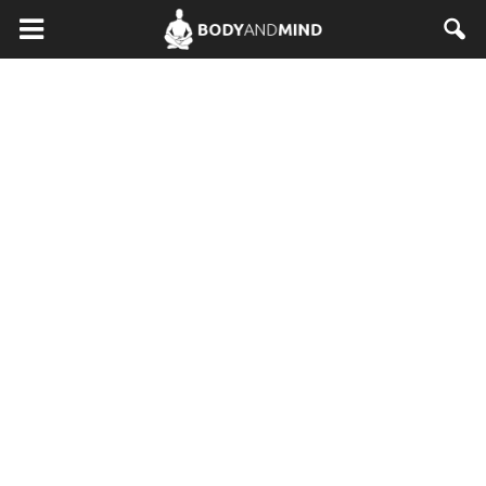
BodyAndMind.pl