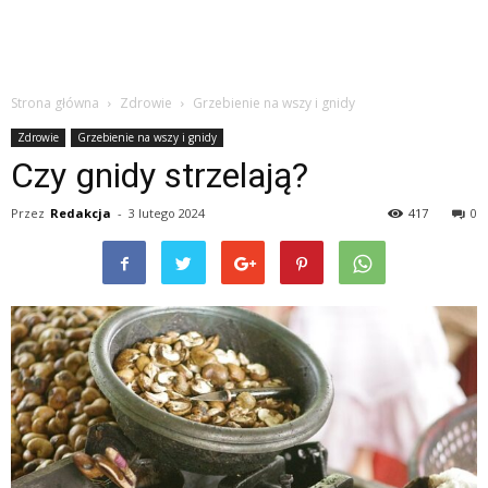
Strona główna
Zdrowie
Grzebienie na wszy i gnidy
Zdrowie
Grzebienie na wszy i gnidy
Czy gnidy strzelają?
Przez
Redakcja
-
3 lutego 2024
417
0