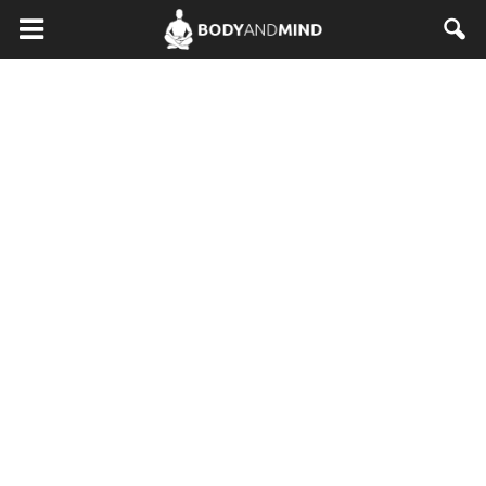
BodyAndMind.pl