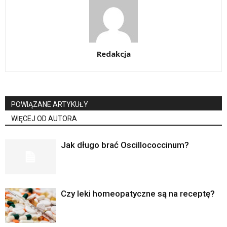
Redakcja
POWIĄZANE ARTYKUŁY
WIĘCEJ OD AUTORA
Jak długo brać Oscillococcinum?
Czy leki homeopatyczne są na receptę?