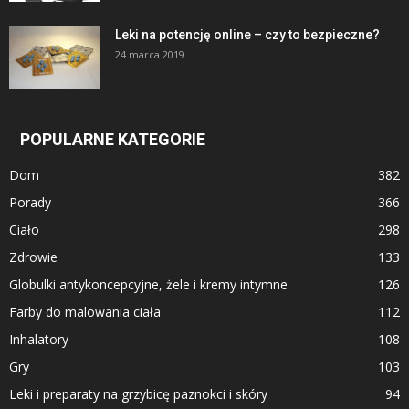
Leki na potencję online – czy to bezpieczne?
24 marca 2019
POPULARNE KATEGORIE
Dom
382
Porady
366
Ciało
298
Zdrowie
133
Globulki antykoncepcyjne, żele i kremy intymne
126
Farby do malowania ciała
112
Inhalatory
108
Gry
103
Leki i preparaty na grzybicę paznokci i skóry
94