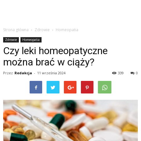
Strona główna
Zdrowie
Homeopatia
Zdrowie
Homeopatia
Czy leki homeopatyczne
można brać w ciąży?
Przez
Redakcja
-
11 września 2024
339
0