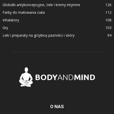
Globulki antykoncepcyjne, żele i kremy intymne
126
Farby do malowania ciała
112
Inhalatory
108
Gry
103
Leki i preparaty na grzybicę paznokci i skóry
94
O NAS