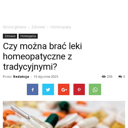
Strona główna
Zdrowie
Homeopatia
Zdrowie
Homeopatia
Czy można brać leki
homeopatyczne z
tradycyjnymi?
Przez
Redakcja
-
15 stycznia 2025
255
0