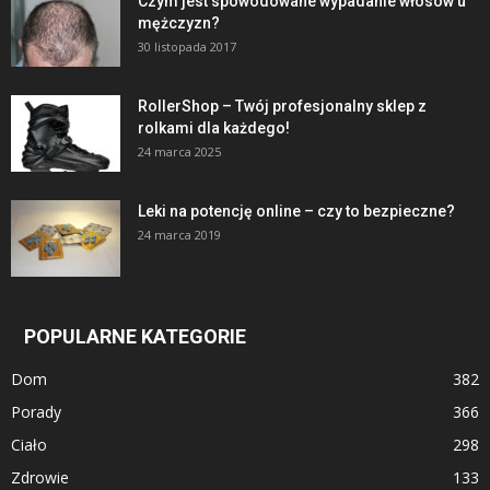
Czym jest spowodowane wypadanie włosów u
mężczyzn?
30 listopada 2017
RollerShop – Twój profesjonalny sklep z
rolkami dla każdego!
24 marca 2025
Leki na potencję online – czy to bezpieczne?
24 marca 2019
POPULARNE KATEGORIE
Dom
382
Porady
366
Ciało
298
Zdrowie
133