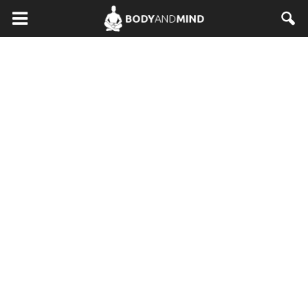
BodyAndMind.pl