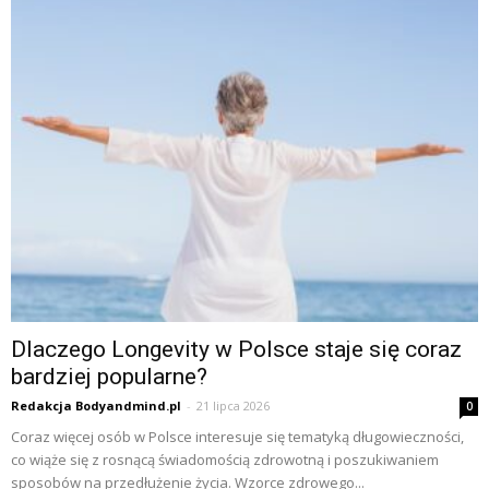
Dlaczego Longevity w Polsce staje się coraz
bardziej popularne?
Redakcja Bodyandmind.pl
-
21 lipca 2026
0
Coraz więcej osób w Polsce interesuje się tematyką długowieczności,
co wiąże się z rosnącą świadomością zdrowotną i poszukiwaniem
sposobów na przedłużenie życia. Wzorce zdrowego...