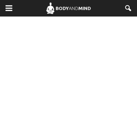
BodyAndMind.pl