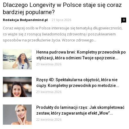
Dlaczego Longevity w Polsce staje się coraz
bardziej popularne?
Redakcja Bodyandmind.pl
-
21 lipca 2026
0
Coraz więcej osób w Polsce interesuje się tematyką długowieczności,
co wiąże się z rosnącą świadomością zdrowotną i poszukiwaniem
sposobów na przedłużenie życia. Wzorce zdrowego...
Henna pudrowa brwi: Kompletny przewodnik po
stylizacji, która odmieni Twoje spojrzenie...
23 kwietnia 2026
Rzęsy 4D: Spektakularna objętość, która nie
ciąży. Kompletny przewodnik po metodzie...
23 kwietnia 2026
Produkty do laminacji rzęs: Jak skompletować
zestaw, który zagwarantuje efekt „Wow”...
22 kwietnia 2026