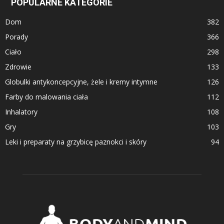
POPULARNE KATEGORIE
Dom
382
Porady
366
Ciało
298
Zdrowie
133
Globulki antykoncepcyjne, żele i kremy intymne
126
Farby do malowania ciała
112
Inhalatory
108
Gry
103
Leki i preparaty na grzybicę paznokci i skóry
94