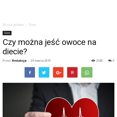
Strona główna
Dom
Dom
Czy można jeść owoce na
diecie?
Przez
Redakcja
-
25 marca 2019
2120
0