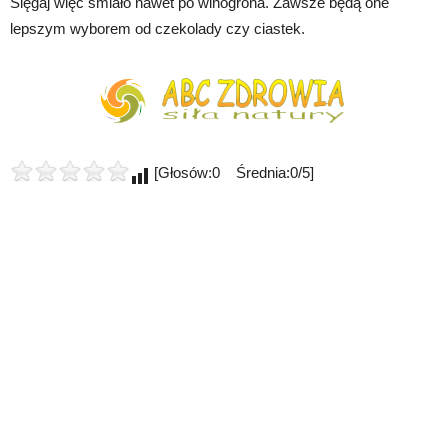
Sięgaj więc śmiało nawet po winogrona. Zawsze będą one
lepszym wyborem od czekolady czy ciastek.
[Głosów:0 Średnia:0/5]