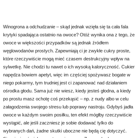
Winogrona a odchudzanie – skąd jednak wzięła się ta cała fala
krytyki spadająca ostatnio na owoce? Otóż wynika ona z tego, że
owoce w większości przypadków są jednak źródłem
węglowodanów prostych. Zapewniają ci je zwykłe cukry proste,
które rzeczywiście mogą mieć czasem destrukcyjny wpływ na
sylwetkę. Nie chodzi tu nawet o ich wysoką kaloryczność. Cukier
napędza bowiem apetyt, więc im częściej spożywasz bogate w
niego pokarmy, tym trudniej jest ci zapanować nad działaniem
ośrodka głodu. Sama już nie wiesz, kiedy jesteś głodna, a kiedy
po prostu masz ochotę coś przekąsić – np. z nudy albo w celu
załagodzenia swojego stresu lub poprawy nastroju. Gdybyś jadła
owoce w każdym swoim posiłku, ten efekt mógłby rzeczywiście
wystąpić, ale jeśli zaczniesz je sobie dodawać tylko do
wybranych dań, żadne skutki uboczne nie będą cię dotyczyć.