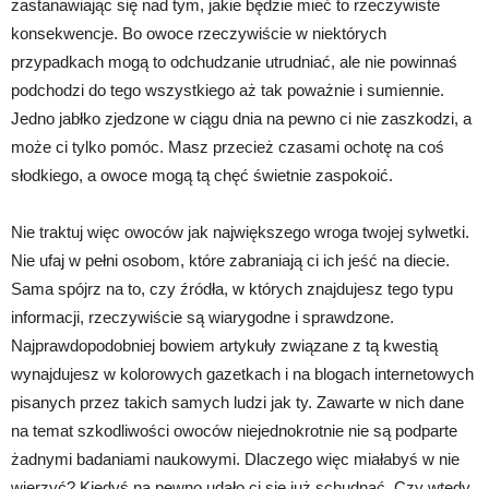
zastanawiając się nad tym, jakie będzie mieć to rzeczywiste
konsekwencje. Bo owoce rzeczywiście w niektórych
przypadkach mogą to odchudzanie utrudniać, ale nie powinnaś
podchodzi do tego wszystkiego aż tak poważnie i sumiennie.
Jedno jabłko zjedzone w ciągu dnia na pewno ci nie zaszkodzi, a
może ci tylko pomóc. Masz przecież czasami ochotę na coś
słodkiego, a owoce mogą tą chęć świetnie zaspokoić.
Nie traktuj więc owoców jak największego wroga twojej sylwetki.
Nie ufaj w pełni osobom, które zabraniają ci ich jeść na diecie.
Sama spójrz na to, czy źródła, w których znajdujesz tego typu
informacji, rzeczywiście są wiarygodne i sprawdzone.
Najprawdopodobniej bowiem artykuły związane z tą kwestią
wynajdujesz w kolorowych gazetkach i na blogach internetowych
pisanych przez takich samych ludzi jak ty. Zawarte w nich dane
na temat szkodliwości owoców niejednokrotnie nie są podparte
żadnymi badaniami naukowymi. Dlaczego więc miałabyś w nie
wierzyć? Kiedyś na pewno udało ci się już schudnąć. Czy wtedy,