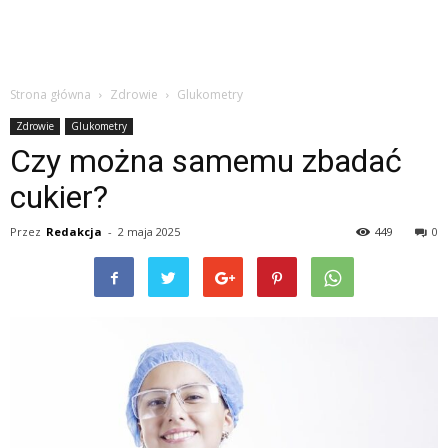
Strona główna
Zdrowie
Glukometry
Zdrowie
Glukometry
Czy można samemu zbadać
cukier?
Przez
Redakcja
-
2 maja 2025
449
0