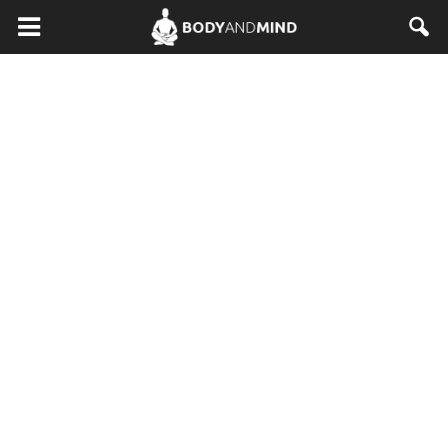
BodyAndMind.pl