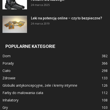
24 marca 2025
Leki na potencję online – czy to bezpieczne?
24 marca 2019
POPULARNE KATEGORIE
Dom
382
Porady
366
Ciało
298
Zdrowie
133
Globulki antykoncepcyjne, żele i kremy intymne
126
Farby do malowania ciała
112
Inhalatory
108
Gry
103