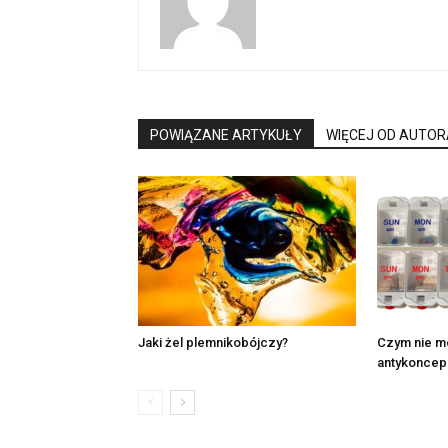
POWIĄZANE ARTYKUŁY
WIĘCEJ OD AUTOR
Jaki żel plemnikobójczy?
Czym nie mo
antykoncep