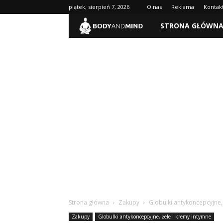
piątek, sierpień 7, 2026
O nas
Reklama
Kontak
BodyAndMind.pl
STRONA GŁÓWN
Strona główna
Zakupy
Globulki antykoncepcyjne,
Zakupy
Globulki antykoncepcyjne, żele i kremy intymne