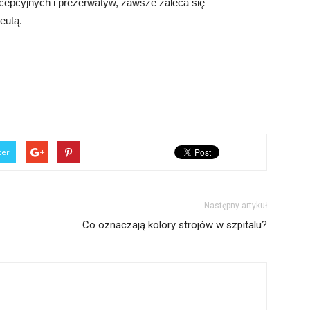
cepcyjnych i prezerwatyw, zawsze zaleca się
eutą.
ter
Następny artykuł
Co oznaczają kolory strojów w szpitalu?