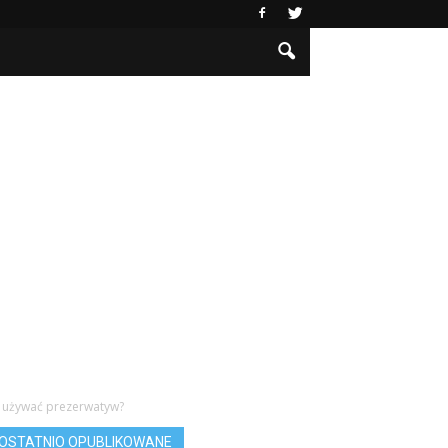
a używać prezerwatyw?
OSTATNIO OPUBLIKOWANE