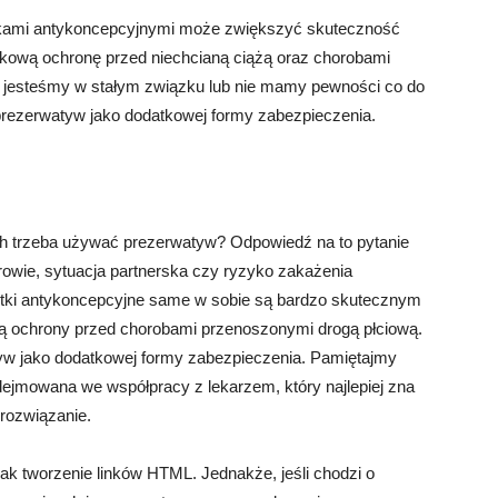
tkami antykoncepcyjnymi może zwiększyć skuteczność
kową ochronę przed niechcianą ciążą oraz chorobami
ie jesteśmy w stałym związku lub nie mamy pewności co do
prezerwatyw jako dodatkowej formy zabezpieczenia.
ch trzeba używać prezerwatyw? Odpowiedź na to pytanie
drowie, sytuacja partnerska czy ryzyko zakażenia
etki antykoncepcyjne same w sobie są bardzo skutecznym
ą ochrony przed chorobami przenoszonymi drogą płciową.
yw jako dodatkowej formy zabezpieczenia. Pamiętajmy
dejmowana we współpracy z lekarzem, który najlepiej zna
rozwiązanie.
jak tworzenie linków HTML. Jednakże, jeśli chodzi o