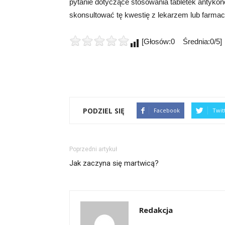
pytanie dotyczące stosowania tabletek antykon
skonsultować tę kwestię z lekarzem lub farmac
[Głosów:0 Średnia:0/5]
PODZIEL SIĘ
Facebook
Twit
Poprzedni artykuł
Jak zaczyna się martwicą?
Redakcja