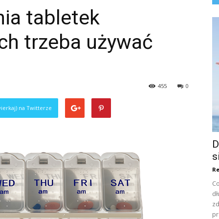
ia tabletek
ch trzeba używać
455
0
ierkaj) na Twitterze
D
s
Re
Co
dł
zd
pr