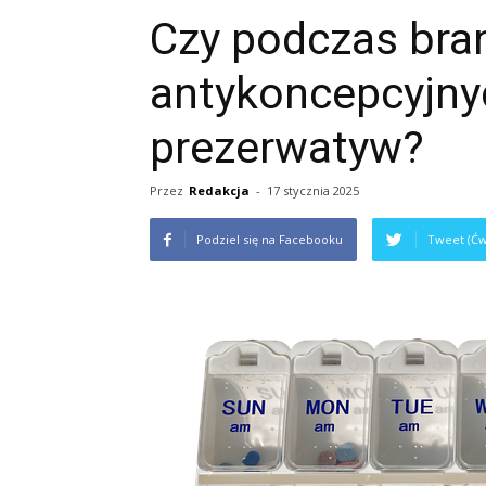
Czy podczas bran
antykoncepcyjny
prezerwatyw?
Przez
Redakcja
-
17 stycznia 2025
Podziel się na Facebooku
Tweet (Ćw