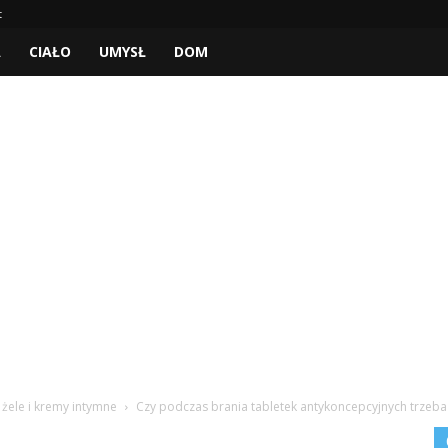
t
A
CIAŁO
UMYSŁ
DOM
 żele i kremy intymne
Czy podczas brania tabletek antykoncepcyjnych trzeb