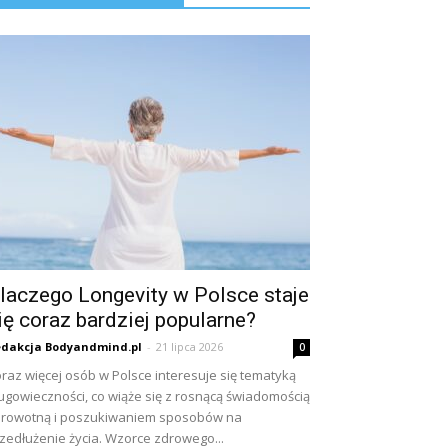
laczego Longevity w Polsce staje
ię coraz bardziej popularne?
dakcja Bodyandmind.pl
-
21 lipca 2026
0
raz więcej osób w Polsce interesuje się tematyką
ugowieczności, co wiąże się z rosnącą świadomością
rowotną i poszukiwaniem sposobów na
zedłużenie życia. Wzorce zdrowego...