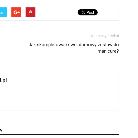
ter
Następny artykuł
Jak skompletować swój domowy zestaw do
manicure?
.pl
A