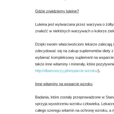
Gdzie znajdziemy luteinę?
Luteina jest wytwarzana przez warzywa o żół
znaleźć w niektórych warzywach o kolorze ziel
Dzięki swoim właściwościom lekarze zalecają 
zdecydować się na zakup suplementów diety z lu
wybierać kompleksowy suplement na wsparcie i 
także inne witaminy i minerały, które pozytywn
http://dbamooczy.pl/wsparcie-wzroku/
).
Inne witaminy na wsparcie wzroku
Badania, które zostały przeprowadzone w Stana
sprzyja wyostrzeniu wzroku człowieka. Lekarze i
całego szeregu witamin na ochronę wzroku, a nie