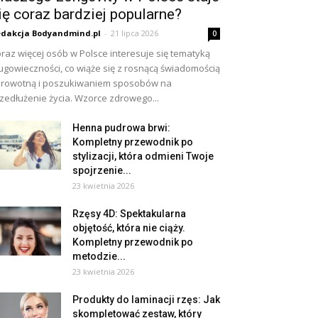
ię coraz bardziej popularne?
dakcja Bodyandmind.pl
-
21 lipca 2026
0
raz więcej osób w Polsce interesuje się tematyką
ugowieczności, co wiąże się z rosnącą świadomością
rowotną i poszukiwaniem sposobów na
zedłużenie życia. Wzorce zdrowego...
Henna pudrowa brwi:
Kompletny przewodnik po
stylizacji, która odmieni Twoje
spojrzenie...
23 kwietnia 2026
Rzęsy 4D: Spektakularna
objętość, która nie ciąży.
Kompletny przewodnik po
metodzie...
23 kwietnia 2026
Produkty do laminacji rzęs: Jak
skompletować zestaw, który