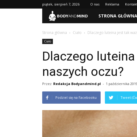
piątek, sierpień 7, 2026
O nas
Reklama
Kontak
BodyAndMind.pl
STRONA GŁÓWN
Strona główna
Ciało
Dlaczego luteina jest tak wa
Ciało
Dlaczego luteina
naszych oczu?
Przez
Redakcja Bodyandmind.pl
-
1 października 201
Podziel się na Facebooku
Tweet (Ćw