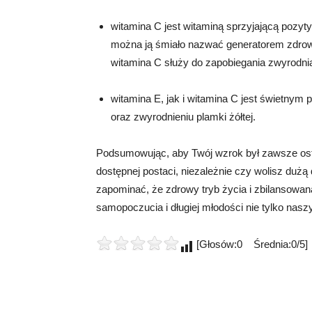
witamina C jest witaminą sprzyjającą pozyt
można ją śmiało nazwać generatorem zdrowi
witamina C służy do zapobiegania zwyrodnia
witamina E, jak i witamina C jest świetnym
oraz zwyrodnieniu plamki żółtej.
Podsumowując, aby Twój wzrok był zawsze ostr
dostępnej postaci, niezależnie czy wolisz duż
zapominać, że zdrowy tryb życia i zbilansowan
samopoczucia i długiej młodości nie tylko nasz
[Głosów:0 Średnia:0/5]