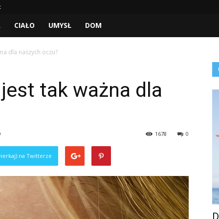
t
A
CIAŁO
UMYSŁ
DOM
żna dla naszych oczu?
 jest tak ważna dla
9
1678
0
ierkaj) na Twitterze
D