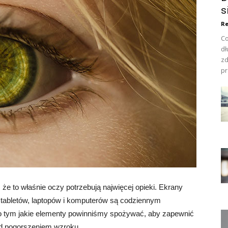
s
Re
Co
dł
zd
pr
e to właśnie oczy potrzebują najwięcej opieki. Ekrany
tabletów, laptopów i komputerów są codziennym
 tym jakie elementy powinniśmy spożywać, aby zapewnić
ed pogorszeniem wzroku.