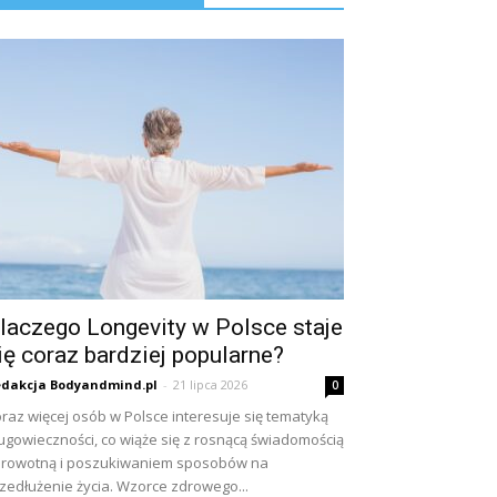
laczego Longevity w Polsce staje
ię coraz bardziej popularne?
dakcja Bodyandmind.pl
-
21 lipca 2026
0
raz więcej osób w Polsce interesuje się tematyką
ugowieczności, co wiąże się z rosnącą świadomością
rowotną i poszukiwaniem sposobów na
zedłużenie życia. Wzorce zdrowego...