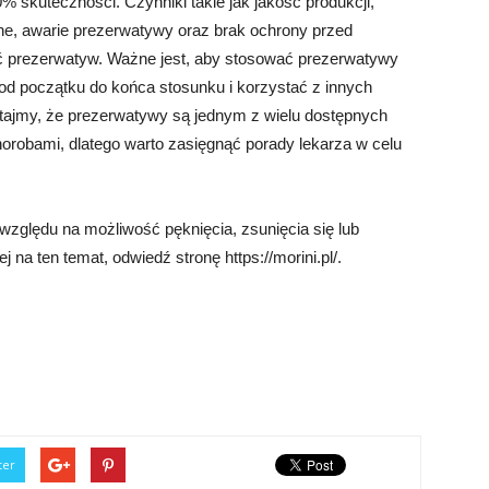
0% skuteczności. Czynniki takie jak jakość produkcji,
e, awarie prezerwatywy oraz brak ochrony przed
ć prezerwatyw. Ważne jest, aby stosować prezerwatywy
od początku do końca stosunku i korzystać z innych
iętajmy, że prezerwatywy są jednym z wielu dostępnych
orobami, dlatego warto zasięgnąć porady lekarza w celu
zględu na możliwość pęknięcia, zsunięcia się lub
 na ten temat, odwiedź stronę https://morini.pl/.
ter