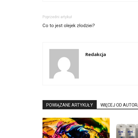
Poprzedni artykuł
Co to jest olejek złodziei?
Redakcja
POWIĄZANE ARTYKUŁY
WIĘCEJ OD AUTOR