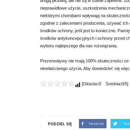
drogą płciową, ale nie są w stanie zapewnić 10
nieprawidłowe użycie, uszkodzenia mechaniczn
niektórymi chorobami wpływają na skutecznoś
zgodnie z zaleceniami producenta, używać ich 
środków ochrony, jeśli jest to konieczne. Pam
środków antykoncepcyjnych i ochrony przed ch
wyboru najlepszego dla nas rozwiązania.
Prezerwatywy nie mają 100% skuteczności ze w
niewłaściwego użycia. Aby dowiedzieć się więcej
[Głosów:0 Średnia:0/5]
PODZIEL SIĘ
Facebook
Twit