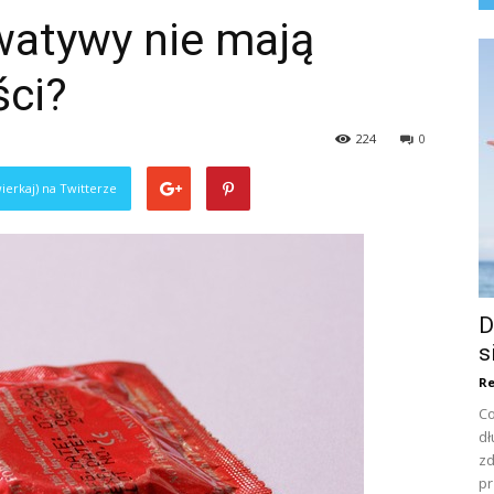
watywy nie mają
ci?
224
0
ierkaj) na Twitterze
D
s
Re
Co
dł
zd
pr