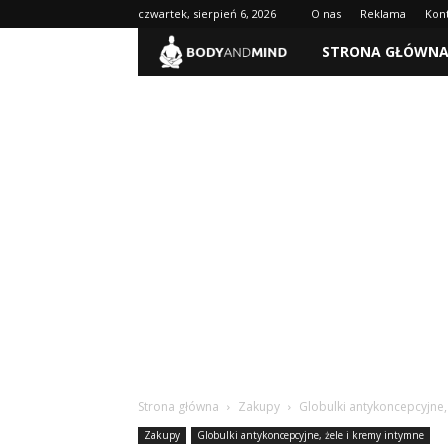
czwartek, sierpień 6, 2026
O nas
Reklama
Kon
BodyAndMind.pl
STRONA GŁÓWN
Strona główna
Zakupy
Globulki antykoncepcyjne,
Zakupy
Globulki antykoncepcyjne, żele i kremy intymne