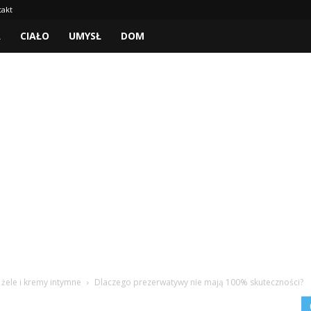
takt
A
CIAŁO
UMYSŁ
DOM
 żele i kremy intymne
Dlaczego prezerwatywy nie mają 100% skuteczności?