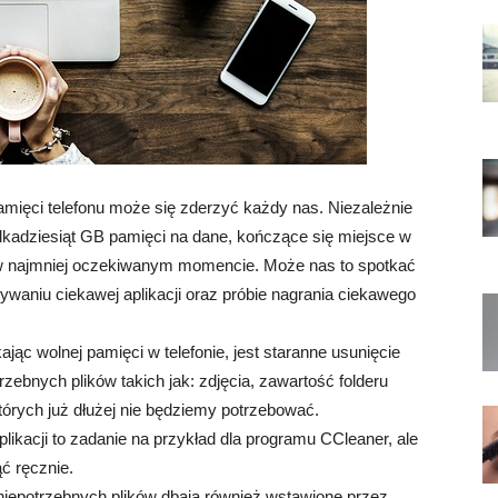
pamięci telefonu może się zderzyć każdy nas. Niezależnie
ilkadziesiąt GB pamięci na dane, kończące się miejsce w
w najmniej oczekiwanym momencie. Może nas to spotkać
ywaniu ciekawej aplikacji oraz próbie nagrania ciekawego
jąc wolnej pamięci w telefonie, jest staranne usunięcie
zebnych plików takich jak: zdjęcia, zawartość folderu
órych już dłużej nie będziemy potrzebować.
ikacji to zadanie na przykład dla programu CCleaner, ale
ć ręcznie.
epotrzebnych plików dbają również wstawione przez