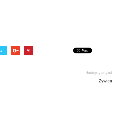
ter
Następny artykuł
Żywica