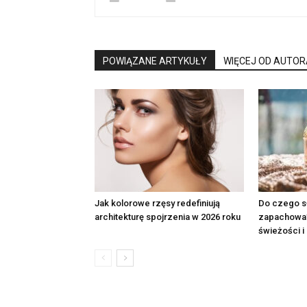
POWIĄZANE ARTYKUŁY
WIĘCEJ OD AUTOR
Jak kolorowe rzęsy redefiniują
Do czego s
architekturę spojrzenia w 2026 roku
zapachowa
świeżości i