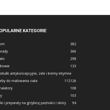
OPULARNE KATEGORIE
om
382
orady
366
ało
298
drowie
133
obulki antykoncepcyjne, żele i kremy intymne
rby do malowania ciała
112
126
halatory
108
ry
103
ki i preparaty na grzybicę paznokci i skóry
94