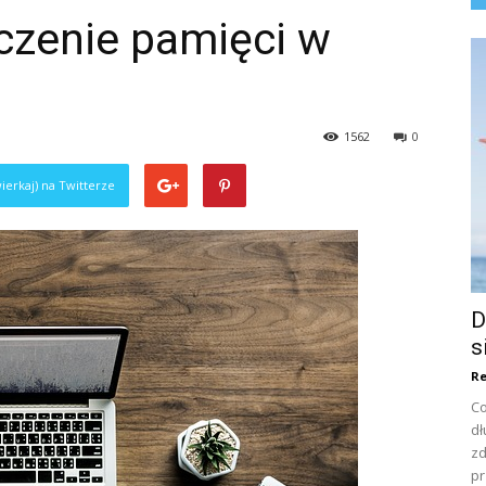
czenie pamięci w
1562
0
ierkaj) na Twitterze
D
s
Re
Co
dł
zd
pr