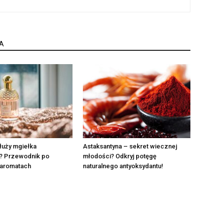
A
łuży mgiełka
Astaksantyna – sekret wiecznej
? Przewodnik po
młodości? Odkryj potęgę
 aromatach
naturalnego antyoksydantu!