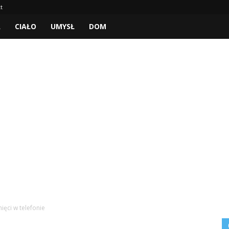
t
A
CIAŁO
UMYSŁ
DOM
ięci w telefonie