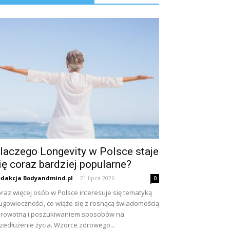
laczego Longevity w Polsce staje
ię coraz bardziej popularne?
dakcja Bodyandmind.pl
-
21 lipca 2026
0
raz więcej osób w Polsce interesuje się tematyką
ugowieczności, co wiąże się z rosnącą świadomością
rowotną i poszukiwaniem sposobów na
zedłużenie życia. Wzorce zdrowego...