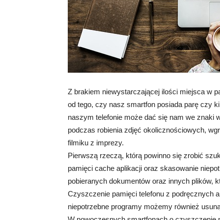
Z brakiem niewystarczającej ilości miejsca w 
od tego, czy nasz smartfon posiada parę czy k
naszym telefonie może dać się nam we znaki 
podczas robienia zdjęć okolicznościowych, wgr
filmiku z imprezy.
Pierwszą rzeczą, którą powinno się zrobić szuka
pamięci cache aplikacji oraz skasowanie niepotr
pobieranych dokumentów oraz innych plików, kt
Czyszczenie pamięci telefonu z podręcznych apl
niepotrzebne programy możemy również usuną
W nowoczesnych smartfonach o czyszczenie ni