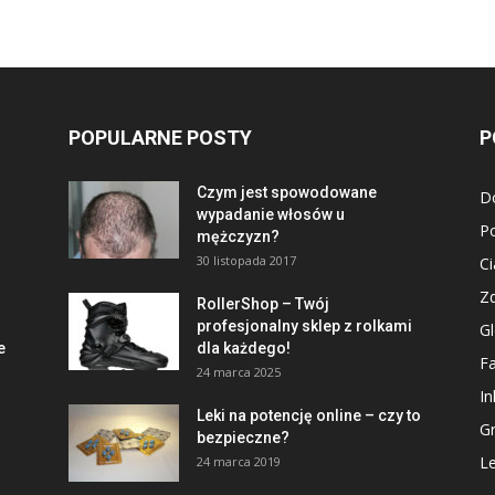
POPULARNE POSTY
P
Czym jest spowodowane
D
wypadanie włosów u
P
mężczyzn?
30 listopada 2017
Ci
Z
RollerShop – Twój
profesjonalny sklep z rolkami
Gl
e
dla każdego!
Fa
24 marca 2025
In
Leki na potencję online – czy to
G
bezpieczne?
Le
24 marca 2019