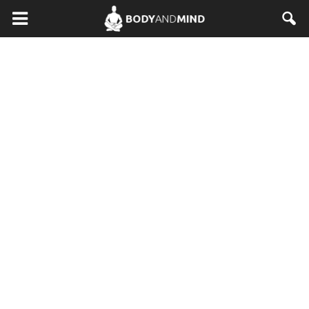
BodyAndMind.pl