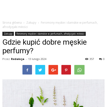
Strona główna
Zakupy
Feromony męskie i damskie w perfumach,
afrodyzjaki miłości
Zakupy
Feromony męskie i damskie w perfumach, afrodyzjaki miłości
Gdzie kupić dobre męskie
perfumy?
Przez
Redakcja
-
13 lutego 2024
357
0