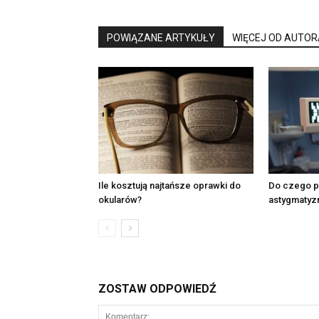
POWIĄZANE ARTYKUŁY
WIĘCEJ OD AUTOR
Ile kosztują najtańsze oprawki do
Do czego p
okularów?
astygmatyz
ZOSTAW ODPOWIEDŹ