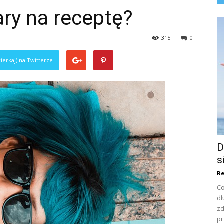
ary na receptę?
315
0
ierkaj) na Twitterze
D
s
Re
Co
dł
zd
pr