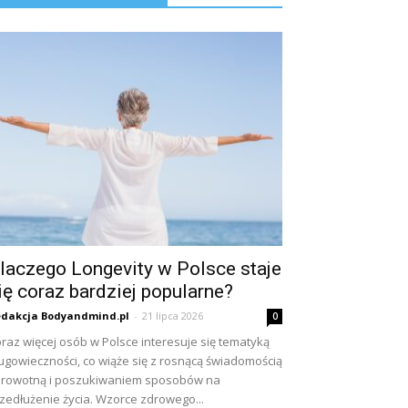
laczego Longevity w Polsce staje
ię coraz bardziej popularne?
dakcja Bodyandmind.pl
-
21 lipca 2026
0
raz więcej osób w Polsce interesuje się tematyką
ugowieczności, co wiąże się z rosnącą świadomością
rowotną i poszukiwaniem sposobów na
zedłużenie życia. Wzorce zdrowego...