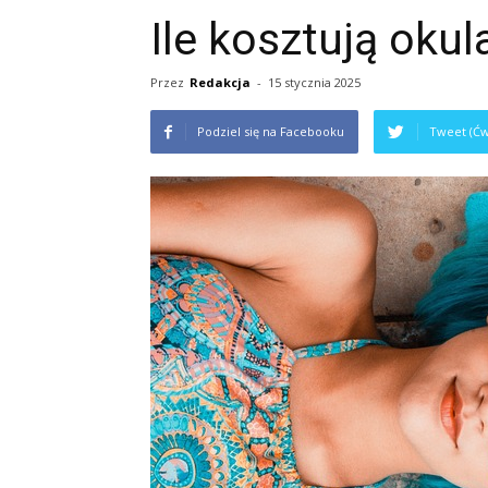
Ile kosztują okul
Przez
Redakcja
-
15 stycznia 2025
Podziel się na Facebooku
Tweet (Ćw