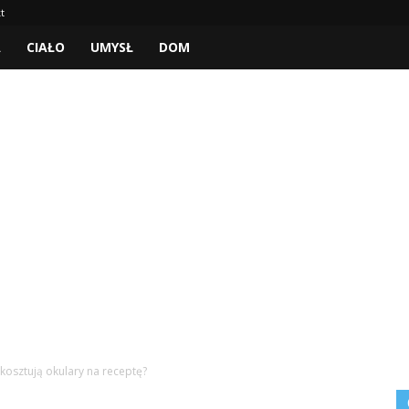
t
A
CIAŁO
UMYSŁ
DOM
e kosztują okulary na receptę?