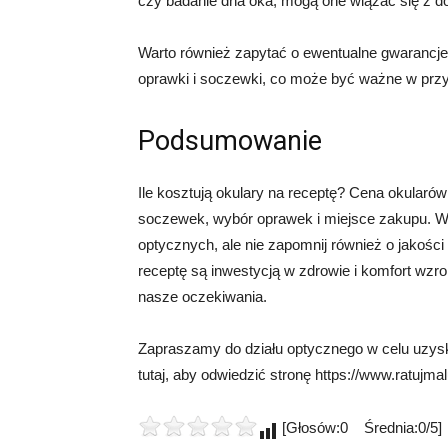
czy badanie dna oka, mogą one wiązać się z 
Warto również zapytać o ewentualne gwarancje 
oprawki i soczewki, co może być ważne w prz
Podsumowanie
Ile kosztują okulary na receptę? Cena okularów
soczewek, wybór oprawek i miejsce zakupu. W
optycznych, ale nie zapomnij również o jakośc
receptę są inwestycją w zdrowie i komfort wzrok
nasze oczekiwania.
Zapraszamy do działu optycznego w celu uzyskan
tutaj, aby odwiedzić stronę https://www.ratujmal
[Głosów:0 Średnia:0/5]