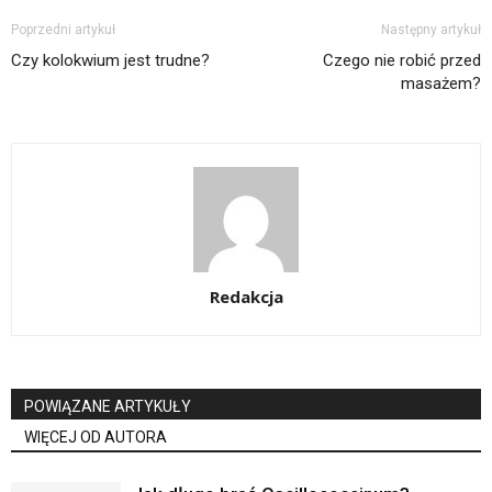
Poprzedni artykuł
Następny artykuł
Czy kolokwium jest trudne?
Czego nie robić przed
masażem?
Redakcja
POWIĄZANE ARTYKUŁY
WIĘCEJ OD AUTORA