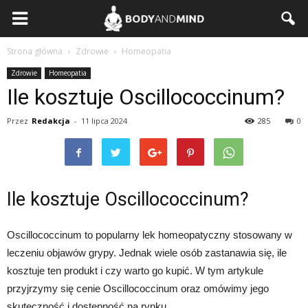
BodyAndMind.pl
Strona główna
Zdrowie
Homeopatia
Zdrowie
Homeopatia
Ile kosztuje Oscillococcinum?
Przez
Redakcja
-
11 lipca 2024
285
0
Ile kosztuje Oscillococcinum?
Oscillococcinum to popularny lek homeopatyczny stosowany w
leczeniu objawów grypy. Jednak wiele osób zastanawia się, ile
kosztuje ten produkt i czy warto go kupić. W tym artykule
przyjrzymy się cenie Oscillococcinum oraz omówimy jego
skuteczność i dostępność na rynku.