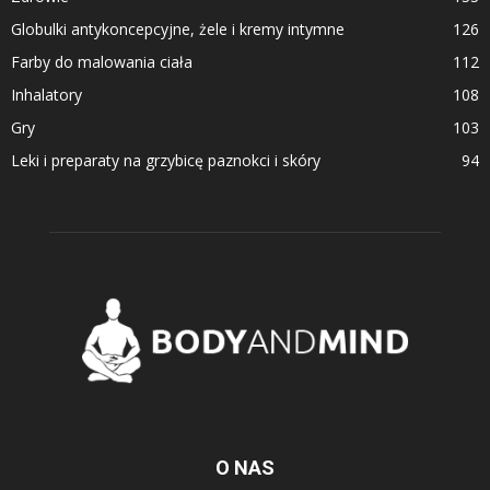
Globulki antykoncepcyjne, żele i kremy intymne
126
Farby do malowania ciała
112
Inhalatory
108
Gry
103
Leki i preparaty na grzybicę paznokci i skóry
94
O NAS