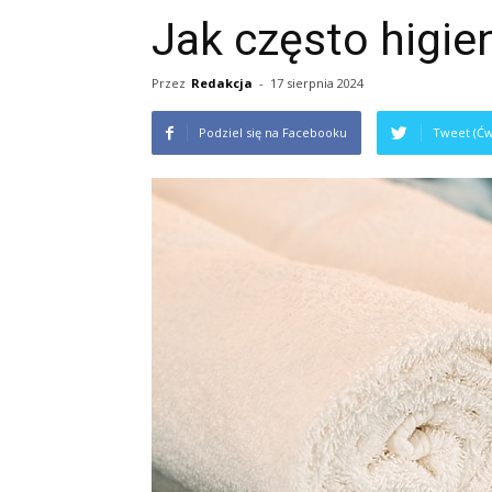
Jak często higie
Przez
Redakcja
-
17 sierpnia 2024
Podziel się na Facebooku
Tweet (Ćw