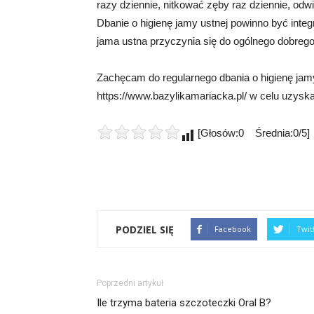
razy dziennie, nitkować zęby raz dziennie, odw
Dbanie o higienę jamy ustnej powinno być integ
jama ustna przyczynia się do ogólnego dobreg
Zachęcam do regularnego dbania o higienę jam
https://www.bazylikamariacka.pl/ w celu uzyska
[Głosów:0 Średnia:0/5]
PODZIEL SIĘ
Facebook
Twit
Poprzedni artykuł
Ile trzyma bateria szczoteczki Oral B?