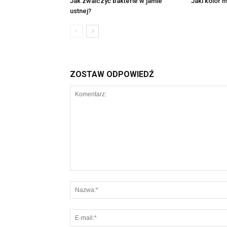
Jak zwalczyć bakterie w jamie
Jaki kolor 
ustnej?
ZOSTAW ODPOWIEDŹ