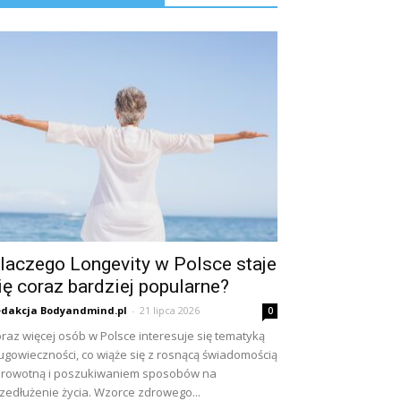
laczego Longevity w Polsce staje
ię coraz bardziej popularne?
dakcja Bodyandmind.pl
-
21 lipca 2026
0
raz więcej osób w Polsce interesuje się tematyką
ugowieczności, co wiąże się z rosnącą świadomością
rowotną i poszukiwaniem sposobów na
zedłużenie życia. Wzorce zdrowego...