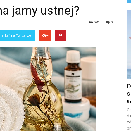
na jamy ustnej?
281
0
ierkaj) na Twitterze
D
s
Re
Co
dł
zd
pr