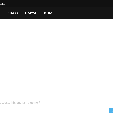
takt
A
CIAŁO
UMYSŁ
DOM
k często higiena jamy ustnej?