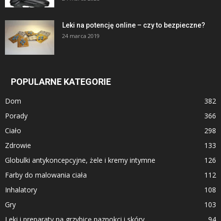
Leki na potencję online – czy to bezpieczne?
24 marca 2019
POPULARNE KATEGORIE
Dom
382
Porady
366
Ciało
298
Zdrowie
133
Globulki antykoncepcyjne, żele i kremy intymne
126
Farby do malowania ciała
112
Inhalatory
108
Gry
103
Leki i preparaty na grzybicę paznokci i skóry
94