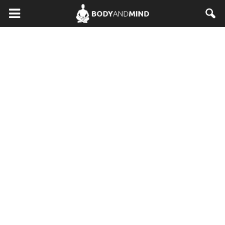
BodyAndMind.pl