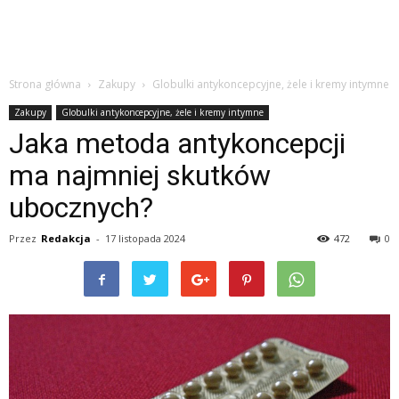
Strona główna
Zakupy
Globulki antykoncepcyjne, żele i kremy intymne
Zakupy
Globulki antykoncepcyjne, żele i kremy intymne
Jaka metoda antykoncepcji
ma najmniej skutków
ubocznych?
Przez
Redakcja
-
17 listopada 2024
472
0