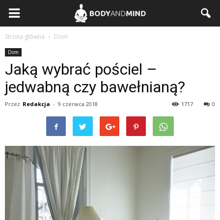
BodyAndMind.pl
Strona główna
Dom
Dom
Jaką wybrać pościel –
jedwabną czy bawełnianą?
Przez
Redakcja
-
9 czerwca 2018
1717
0