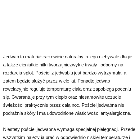
Jedwab to materiał całkowicie naturalny, a jego niebywale długie,
a także cieniutkie nitki tworzą niezwykle trwały i odporny na
rozdarcia splot. Pościel z jedwabiu jest bardzo wytrzymała, a
zatem będzie służyć przez wiele lat. Ponadto jedwab
rewelacyjnie reguluje temperaturę ciała oraz zapobiega poceniu
się. Gwarantuje przy tym ciepło oraz niesamowite uczucie
świeżości praktycznie przez całą noc. Pościel jedwabna nie
podrażnia skóry i ma udowodnione właściwości antyalergiczne.
Niestety pościel jedwabna wymaga specjalnej pielęgnacji. Przede
wszystkim należy ją prać w odpowiednio niskiej temperaturze i