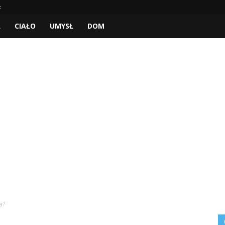
t
A
CIAŁO
UMYSŁ
DOM
a?