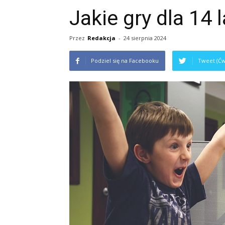
Jakie gry dla 14 
Przez
Redakcja
-
24 sierpnia 2024
Podziel się na Facebooku
Tweet (Ćw