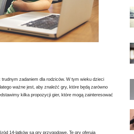
ć trudnym zadaniem dla rodziców. W tym wieku dzieci
dlatego ważne jest, aby znaleźć gry, które będą zarówno
edstawimy kilka propozycji gier, które mogą zainteresować
ród 14-latków są gry przygodowe. Te gry oferują