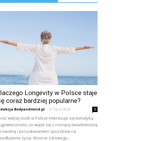
laczego Longevity w Polsce staje
ię coraz bardziej popularne?
dakcja Bodyandmind.pl
-
21 lipca 2026
0
raz więcej osób w Polsce interesuje się tematyką
ugowieczności, co wiąże się z rosnącą świadomością
rowotną i poszukiwaniem sposobów na
zedłużenie życia. Wzorce zdrowego...