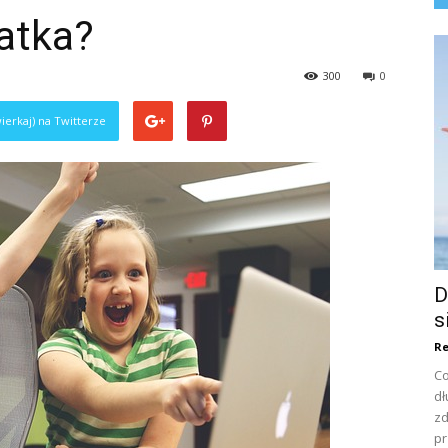
latka?
300
0
ierkaj) na Twitterze
D
s
Re
Co
dł
zd
pr