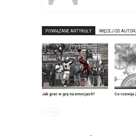
POWIĄZANE ARTYKUŁY
WIĘCEJ OD AUTOR
Jak grac w grę na emocjach?
Co rozwija