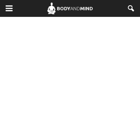
BodyAndMind.pl