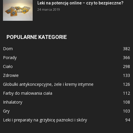
Leki na potencję online – czy to bezpieczne?
24 marca 2019
POPULARNE KATEGORIE
Dom
382
Porady
366
Ciało
298
Zdrowie
133
Globulki antykoncepcyjne, żele i kremy intymne
126
Farby do malowania ciała
112
Inhalatory
108
Gry
103
Leki i preparaty na grzybicę paznokci i skóry
94