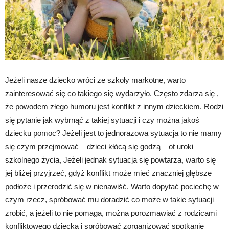
Jeżeli nasze dziecko wróci ze szkoły markotne, warto
zainteresować się co takiego się wydarzyło. Często zdarza się ,
że powodem złego humoru jest konflikt z innym dzieckiem. Rodzi
się pytanie jak wybrnąć z takiej sytuacji i czy można jakoś
dziecku pomoc? Jeżeli jest to jednorazowa sytuacja to nie mamy
się czym przejmować – dzieci kłócą się godzą – ot uroki
szkolnego życia, Jeżeli jednak sytuacja się powtarza, warto się
jej bliżej przyjrzeć, gdyż konflikt może mieć znaczniej głębsze
podłoże i przerodzić się w nienawiść. Warto dopytać pociechę w
czym rzecz, spróbować mu doradzić co może w takie sytuacji
zrobić, a jeżeli to nie pomaga, można porozmawiać z rodzicami
konfliktowego dziecka i spróbować zorganizować spotkanie