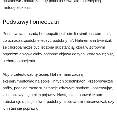
postanowił zbadać zasadę podobieństwa jako potencjalną
metodę leczenia.
Podstawy homeopatii
Podstawową zasadą homeopatii jest „similia similibus curentur”,
co oznacza „podobne leczyć podobnymi”. Hahnemann twierdził,
że choroba może być leczona substancją, która w zdrowym
organizmie wywołałaby podobne objawy do tych, które występują
u chorego pacjenta.
Aby przetestować tę teorię, Hahnemann zaczął
eksperymentować na sobie i innych ochotnikach. Przeprowadzał
próby, podając różne substancje zdrowym osobom i obserwując,
jakie objawy się u nich pojawiły. Następnie stosował te same
substancje u pacjentów z podobnymi objawami i obserwował, czy
ich stan się poprawił.