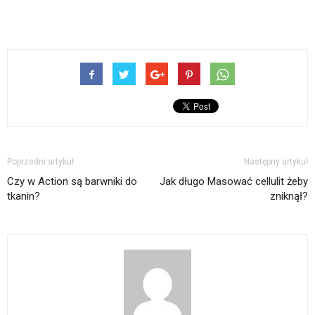
Poprzedni artykuł
Następny artykuł
Czy w Action są barwniki do
Jak długo Masować cellulit żeby
tkanin?
zniknął?