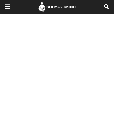
BodyAndMind.pl