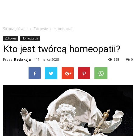
Strona główna
Zdrowie
Homeopatia
Zdrowie
Homeopatia
Kto jest twórcą homeopatii?
Przez
Redakcja
-
11 marca 2025
358
0