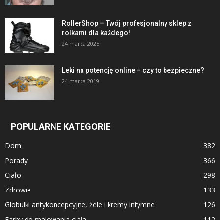
RollerShop – Twój profesjonalny sklep z
rolkami dla każdego!
24 marca 2025
Leki na potencję online – czy to bezpieczne?
24 marca 2019
POPULARNE KATEGORIE
Dom
382
Porady
366
Ciało
298
Zdrowie
133
Globulki antykoncepcyjne, żele i kremy intymne
126
Farby do malowania ciała
112