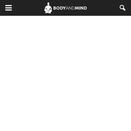
BodyAndMind.pl