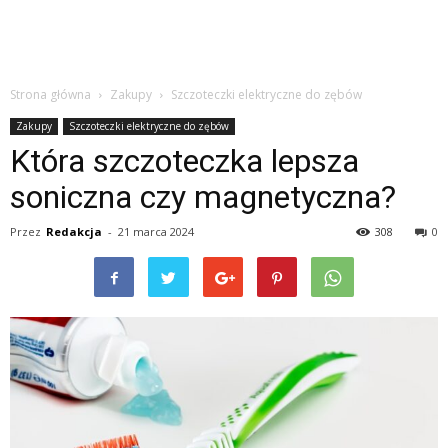
Strona główna
Zakupy
Szczoteczki elektryczne do zębów
Zakupy
Szczoteczki elektryczne do zębów
Która szczoteczka lepsza
soniczna czy magnetyczna?
Przez
Redakcja
-
21 marca 2024
308
0