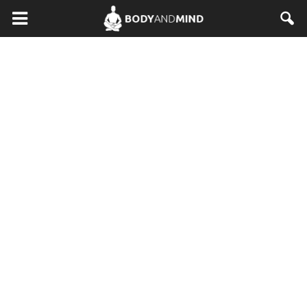
BodyAndMind.pl