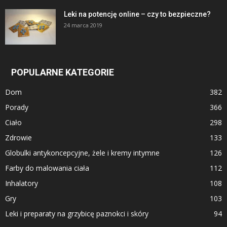
Leki na potencję online – czy to bezpieczne?
24 marca 2019
POPULARNE KATEGORIE
Dom
382
Porady
366
Ciało
298
Zdrowie
133
Globulki antykoncepcyjne, żele i kremy intymne
126
Farby do malowania ciała
112
Inhalatory
108
Gry
103
Leki i preparaty na grzybicę paznokci i skóry
94