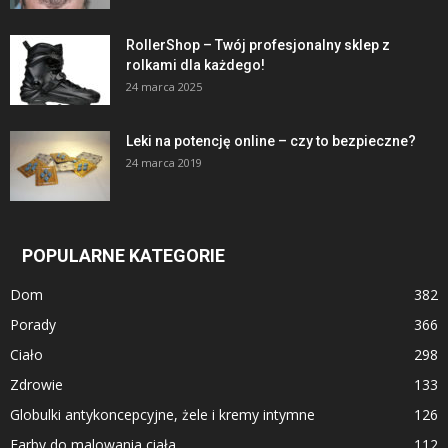
RollerShop – Twój profesjonalny sklep z
rolkami dla każdego!
24 marca 2025
Leki na potencję online – czy to bezpieczne?
24 marca 2019
POPULARNE KATEGORIE
Dom
382
Porady
366
Ciało
298
Zdrowie
133
Globulki antykoncepcyjne, żele i kremy intymne
126
Farby do malowania ciała
112