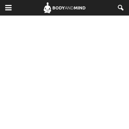
BodyAndMind.pl