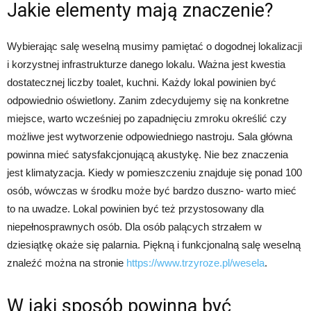
Jakie elementy mają znaczenie?
Wybierając salę weselną musimy pamiętać o dogodnej lokalizacji
i korzystnej infrastrukturze danego lokalu. Ważna jest kwestia
dostatecznej liczby toalet, kuchni. Każdy lokal powinien być
odpowiednio oświetlony. Zanim zdecydujemy się na konkretne
miejsce, warto wcześniej po zapadnięciu zmroku określić czy
możliwe jest wytworzenie odpowiedniego nastroju. Sala główna
powinna mieć satysfakcjonującą akustykę. Nie bez znaczenia
jest klimatyzacja. Kiedy w pomieszczeniu znajduje się ponad 100
osób, wówczas w środku może być bardzo duszno- warto mieć
to na uwadze. Lokal powinien być też przystosowany dla
niepełnosprawnych osób. Dla osób palących strzałem w
dziesiątkę okaże się palarnia. Piękną i funkcjonalną salę weselną
znaleźć można na stronie
https://www.trzyroze.pl/wesela
.
W jaki sposób powinna być