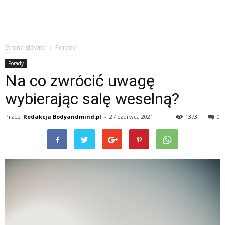
Strona główna
Porady
Porady
Na co zwrócić uwagę
wybierając salę weselną?
Przez
Redakcja Bodyandmind.pl
-
27 czerwca 2021
1373
0