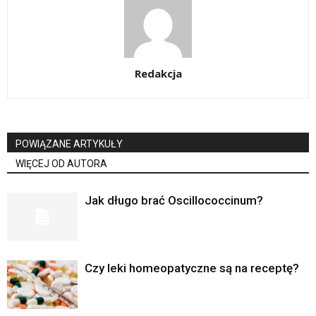
Redakcja
POWIĄZANE ARTYKUŁY
WIĘCEJ OD AUTORA
Jak długo brać Oscillococcinum?
Czy leki homeopatyczne są na receptę?