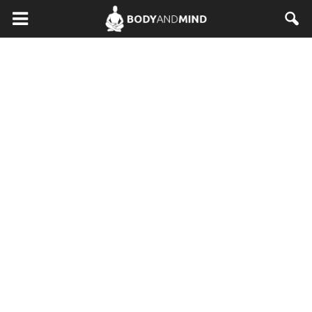
BodyAndMind.pl