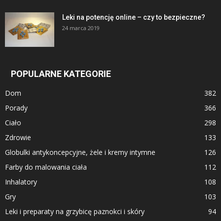
Leki na potencję online – czy to bezpieczne?
24 marca 2019
POPULARNE KATEGORIE
Dom
382
Porady
366
Ciało
298
Zdrowie
133
Globulki antykoncepcyjne, żele i kremy intymne
126
Farby do malowania ciała
112
Inhalatory
108
Gry
103
Leki i preparaty na grzybicę paznokci i skóry
94