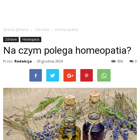
Strona główna
Zdrowie
Homeopatia
Zdrowie
Homeopatia
Na czym polega homeopatia?
Przez
Redakcja
-
29 grudnia 2024
306
0