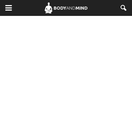
BodyAndMind.pl