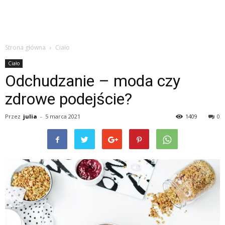
Strona główna
Ciało
Ciało
Odchudzanie – moda czy
zdrowe podejście?
Przez
julia
-
5 marca 2021
1409
0