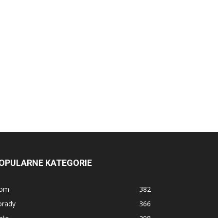
OPULARNE KATEGORIE
om
382
orady
366