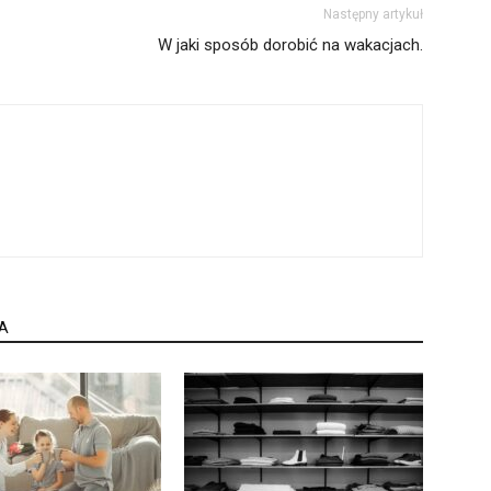
Następny artykuł
W jaki sposób dorobić na wakacjach.
A