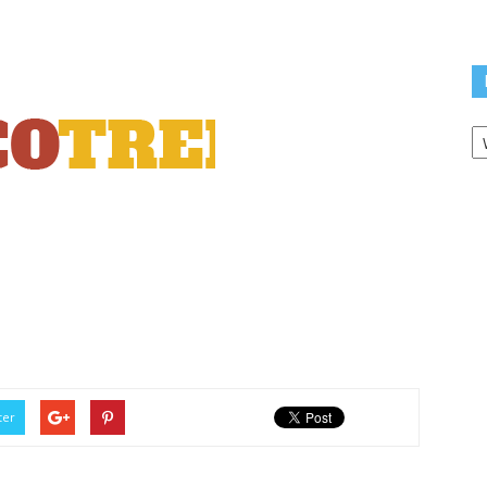
K
ter