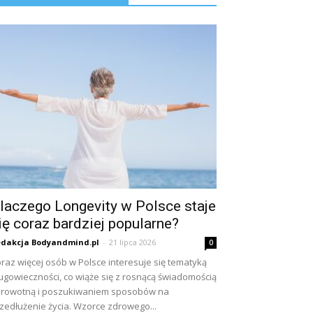
laczego Longevity w Polsce staje
ię coraz bardziej popularne?
dakcja Bodyandmind.pl
-
21 lipca 2026
0
raz więcej osób w Polsce interesuje się tematyką
ugowieczności, co wiąże się z rosnącą świadomością
rowotną i poszukiwaniem sposobów na
zedłużenie życia. Wzorce zdrowego...