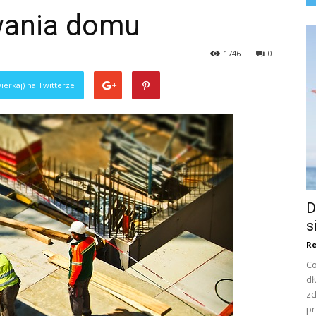
ania domu
1746
0
ierkaj) na Twitterze
D
s
Re
Co
dł
zd
pr