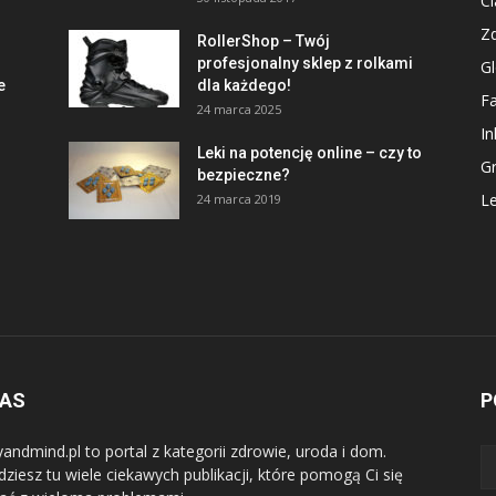
Ci
Z
RollerShop – Twój
profesjonalny sklep z rolkami
Gl
e
dla każdego!
Fa
24 marca 2025
In
Leki na potencję online – czy to
G
bezpieczne?
Le
24 marca 2019
NAS
P
andmind.pl to portal z kategorii zdrowie, uroda i dom.
dziesz tu wiele ciekawych publikacji, które pomogą Ci się