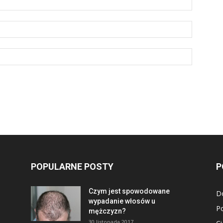
POPULARNE POSTY
P
Czym jest spowodowane
D
wypadanie włosów u
P
mężczyzn?
30 listopada 2017