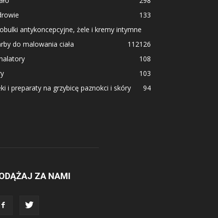
ało
298
drowie
133
obulki antykoncepcyjne, żele i kremy intymne
rby do malowania ciała
112
126
halatory
108
ry
103
ki i preparaty na grzybicę paznokci i skóry
94
ODĄŻAJ ZA NAMI