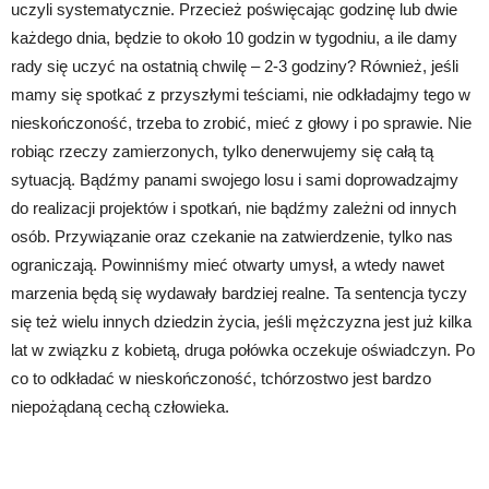
uczyli systematycznie. Przecież poświęcając godzinę lub dwie
każdego dnia, będzie to około 10 godzin w tygodniu, a ile damy
rady się uczyć na ostatnią chwilę – 2-3 godziny? Również, jeśli
mamy się spotkać z przyszłymi teściami, nie odkładajmy tego w
nieskończoność, trzeba to zrobić, mieć z głowy i po sprawie. Nie
robiąc rzeczy zamierzonych, tylko denerwujemy się całą tą
sytuacją. Bądźmy panami swojego losu i sami doprowadzajmy
do realizacji projektów i spotkań, nie bądźmy zależni od innych
osób. Przywiązanie oraz czekanie na zatwierdzenie, tylko nas
ograniczają. Powinniśmy mieć otwarty umysł, a wtedy nawet
marzenia będą się wydawały bardziej realne. Ta sentencja tyczy
się też wielu innych dziedzin życia, jeśli mężczyzna jest już kilka
lat w związku z kobietą, druga połówka oczekuje oświadczyn. Po
co to odkładać w nieskończoność, tchórzostwo jest bardzo
niepożądaną cechą człowieka.