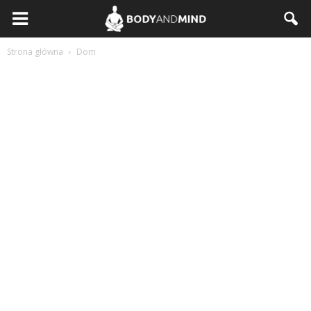
BodyAndMind.pl
Strona główna
Dom