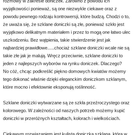
rozmowy w zakresie doniczek. Zarówno z powodu ich
wyjątkowości ponieważ, są one niezwykle ciekawe oraz z
powodu pewnego rodzaju kontrowersji, które budzą. Chodzi o to,
że uważa się, że szklane doniczki są złe, ponieważ szkło jest
wyjątkowo delikatnym materiałem i przez to mogą one łatwo ulec
uszkodzeniu. Bez wątpienia, takie stwierdzenie jest jak
najbardziej prawidłowe…..chociaż szklane doniczki wcale nie są
takie złe jak je malują. Wręcz przeciwnie, szklane doniczki to
jeden z najlepszych wyborów na rynku doniczek. Dlaczego?
No cóż, chcąc podkreślić piękno domowych kwiatów możemy
tego dokonać właśnie dzięki eleganckim doniczkom szklanym,
które mocno i efektownie eksponują roślinność.
Szklane doniczki wytwarzane są ze szkła przeźroczystego oraz
kolorowego. W zależności od naszych potrzeb możemy kupić
doniczki w przeróżnych kształtach, kolorach i wielkościach.
Ciekawym rozwiązaniem jest kulista doniczka szklana, która w