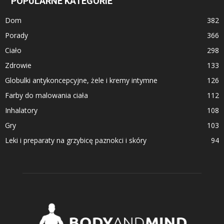
POPULARNE KATEGORIE
Dom
382
Porady
366
Ciało
298
Zdrowie
133
Globulki antykoncepcyjne, żele i kremy intymne
126
Farby do malowania ciała
112
Inhalatory
108
Gry
103
Leki i preparaty na grzybicę paznokci i skóry
94