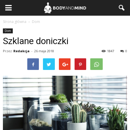
BodyAndMind.pl
Strona główna
Dom
Dom
Szklane doniczki
Przez
Redakcja
-
26 maja 2018
1847
0