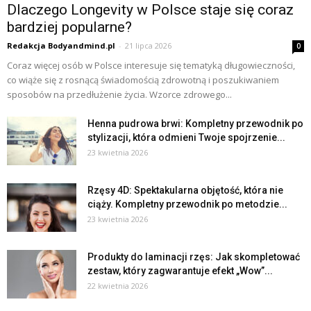
Dlaczego Longevity w Polsce staje się coraz
bardziej popularne?
Redakcja Bodyandmind.pl
-
21 lipca 2026
0
Coraz więcej osób w Polsce interesuje się tematyką długowieczności,
co wiąże się z rosnącą świadomością zdrowotną i poszukiwaniem
sposobów na przedłużenie życia. Wzorce zdrowego...
Henna pudrowa brwi: Kompletny przewodnik po
stylizacji, która odmieni Twoje spojrzenie...
23 kwietnia 2026
Rzęsy 4D: Spektakularna objętość, która nie
ciąży. Kompletny przewodnik po metodzie...
23 kwietnia 2026
Produkty do laminacji rzęs: Jak skompletować
zestaw, który zagwarantuje efekt „Wow”...
22 kwietnia 2026