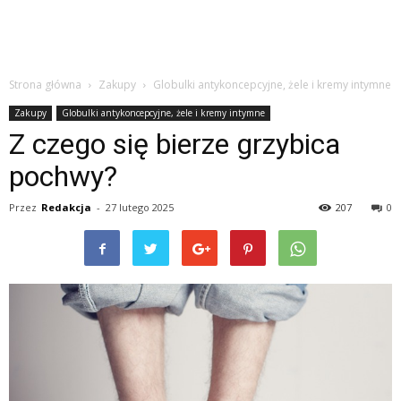
Strona główna
Zakupy
Globulki antykoncepcyjne, żele i kremy intymne
Zakupy
Globulki antykoncepcyjne, żele i kremy intymne
Z czego się bierze grzybica
pochwy?
Przez
Redakcja
-
27 lutego 2025
207
0