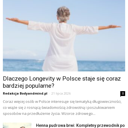
Dlaczego Longevity w Polsce staje się coraz
bardziej popularne?
Redakcja Bodyandmind.pl
-
21 lipca 2026
0
Coraz więcej osób w Polsce interesuje się tematyką długowieczności,
co wiąże się z rosnącą świadomością zdrowotną i poszukiwaniem
sposobów na przedłużenie życia. Wzorce zdrowego...
Henna pudrowa brwi: Kompletny przewodnik po