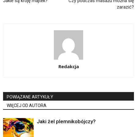
Jakie są kroję majtek?
Czy podczas masażu można się
zarazić?
Redakcja
POWIĄZANE ARTYKUŁY
WIĘCEJ OD AUTORA
Jaki żel plemnikobójczy?