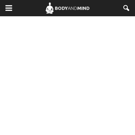
BodyAndMind.pl