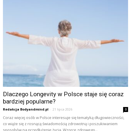
Dlaczego Longevity w Polsce staje się coraz
bardziej popularne?
Redakcja Bodyandmind.pl
-
21 lipca 2026
0
Coraz więcej osób w Polsce interesuje się tematyką długowieczności,
co wiąże się z rosnącą świadomością zdrowotną i poszukiwaniem
sposobów na przedłużenie życia. Wzorce zdrowego...