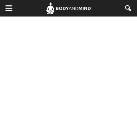
BodyAndMind.pl