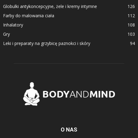
Globulki antykoncepcyjne, żele i kremy intymne
126
Farby do malowania ciała
112
Inhalatory
108
Gry
103
Leki i preparaty na grzybicę paznokci i skóry
94
O NAS