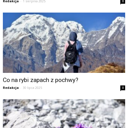
Redakcja
-
1 sierpnia 2025
0
Co na rybi zapach z pochwy?
Redakcja
-
30 lipca 2025
0