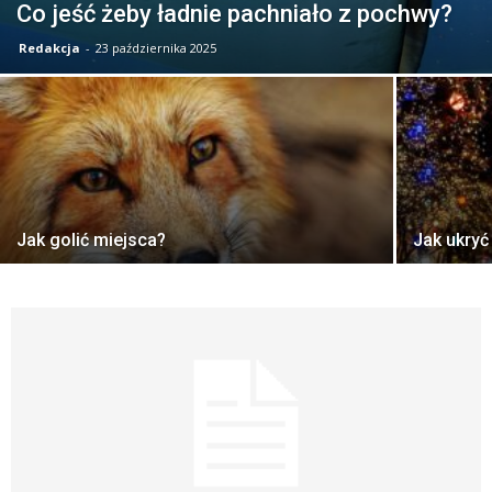
Co jeść żeby ładnie pachniało z pochwy?
Redakcja
-
23 października 2025
Jak golić miejsca?
Jak ukry