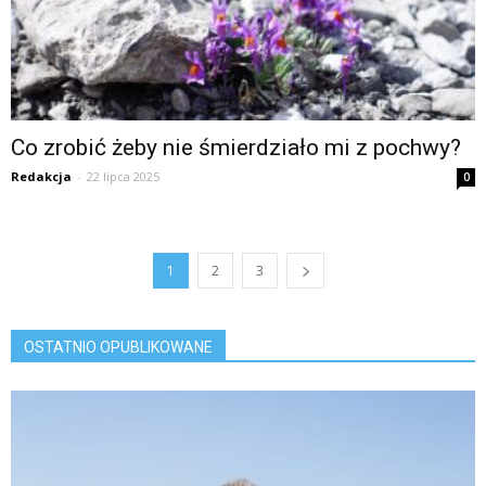
Co zrobić żeby nie śmierdziało mi z pochwy?
Redakcja
-
22 lipca 2025
0
1
2
3
OSTATNIO OPUBLIKOWANE