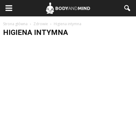
BodyAndMind.pl
Strona główna
Zdrowie
Higiena intymna
HIGIENA INTYMNA