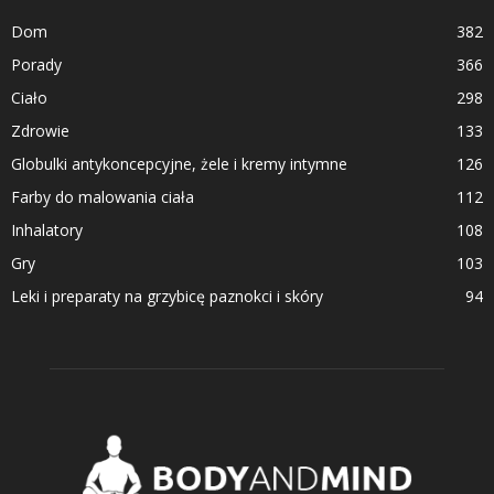
Dom
382
Porady
366
Ciało
298
Zdrowie
133
Globulki antykoncepcyjne, żele i kremy intymne
126
Farby do malowania ciała
112
Inhalatory
108
Gry
103
Leki i preparaty na grzybicę paznokci i skóry
94