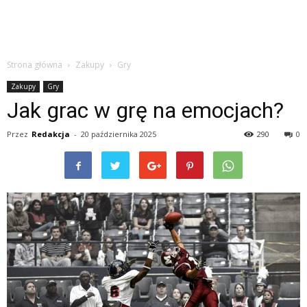
Strona główna
Zakupy
Gry
Zakupy
Gry
Jak grac w grę na emocjach?
Przez
Redakcja
-
20 października 2025
290
0