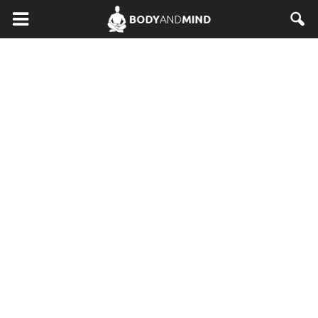
BodyAndMind.pl