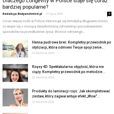
Dlaczego Longevity w Polsce staje się coraz
bardziej popularne?
Redakcja Bodyandmind.pl
-
21 lipca 2026
0
Coraz więcej osób w Polsce interesuje się tematyką długowieczności,
co wiąże się z rosnącą świadomością zdrowotną i poszukiwaniem
sposobów na przedłużenie życia. Wzorce zdrowego...
Henna pudrowa brwi: Kompletny przewodnik po
stylizacji, która odmieni Twoje spojrzenie...
23 kwietnia 2026
Rzęsy 4D: Spektakularna objętość, która nie
ciąży. Kompletny przewodnik po metodzie...
23 kwietnia 2026
Produkty do laminacji rzęs: Jak skompletować
zestaw, który zagwarantuje efekt „Wow”...
22 kwietnia 2026