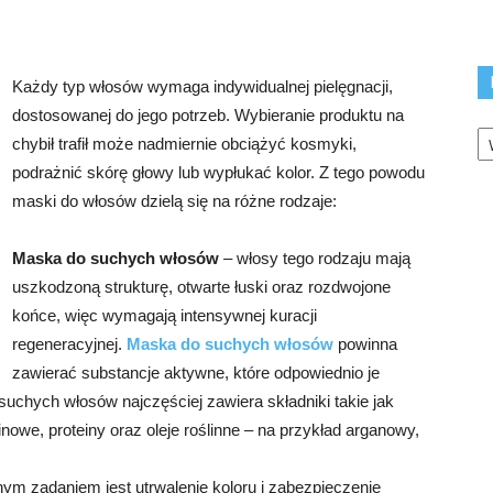
Każdy typ włosów wymaga indywidualnej pielęgnacji,
dostosowanej do jego potrzeb. Wybieranie produktu na
K
chybił trafił może nadmiernie obciążyć kosmyki,
podrażnić skórę głowy lub wypłukać kolor. Z tego powodu
maski do włosów dzielą się na różne rodzaje:
Maska do suchych włosów
– włosy tego rodzaju mają
uszkodzoną strukturę, otwarte łuski oraz rozdwojone
końce, więc wymagają intensywnej kuracji
regeneracyjnej.
Maska do suchych włosów
powinna
zawierać substancje aktywne, które odpowiednio je
uchych włosów najczęściej zawiera składniki takie jak
owe, proteiny oraz oleje roślinne – na przykład arganowy,
wnym zadaniem jest utrwalenie koloru i zabezpieczenie