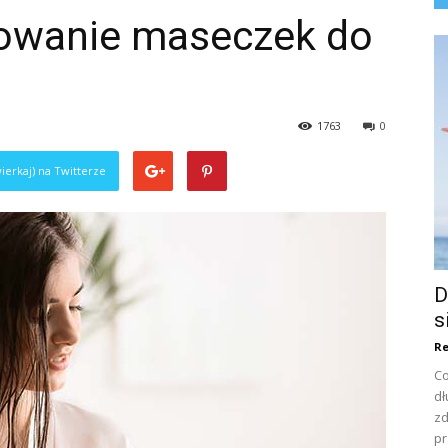
sowanie maseczek do
1763
0
ierkaj) na Twitterze
D
s
Re
Co
dł
zd
pr