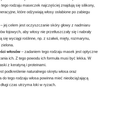
ego rodzaju maseczek najczęściej znajdują się silikony,
eneracyjne, które odżywiają włosy osłabione po zabiegu
w
– jej celem jest oczyszczanie skóry głowy z nadmiaru
w łojowych, aby włosy nie przetłuszczały się i nabrały
 się wyciągi roślinne, np. z szałwii, mięty, rozmarynu,
 zielona.
ości włosów
– zadaniem tego rodzaju masek jest optyczne
ania ich. Z tego powodu ich formuła musi być lekka. W
ki z keratyną i proteinami.
jest podkreślenie naturalnego skrętu włosa oraz
 do tego rodzaju włosa powinna mieć nieobciążającą
 długi czas utrzyma loki w ryzach.