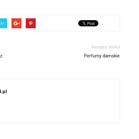
ter
Następny artykuł
 z
Perfumy damskie
.pl