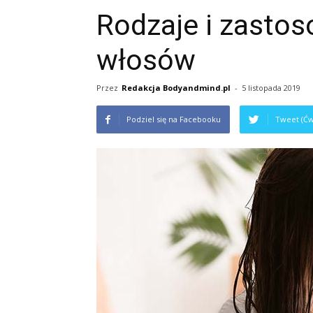
Rodzaje i zasto
włosów
Przez
Redakcja Bodyandmind.pl
-
5 listopada 2019
Podziel się na Facebooku
Tweet (Ćw