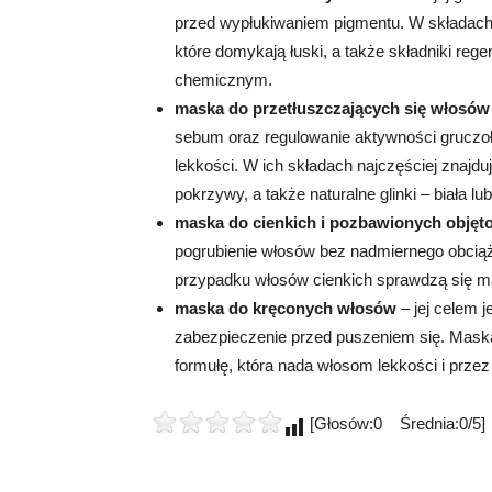
przed wypłukiwaniem pigmentu. W składach t
które domykają łuski, a także składniki reg
chemicznym.
maska do przetłuszczających się włosó
sebum oraz regulowanie aktywności gruczołó
lekkości. W ich składach najczęściej znajdują
pokrzywy, a także naturalne glinki – biała lub
maska do cienkich i pozbawionych objęt
pogrubienie włosów bez nadmiernego obciąż
przypadku włosów cienkich sprawdzą się mas
maska do kręconych włosów
– jej celem 
zabezpieczenie przed puszeniem się. Maska
formułę, która nada włosom lekkości i przez
[Głosów:0 Średnia:0/5]