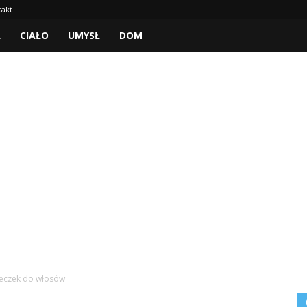
takt
A
CIAŁO
UMYSŁ
DOM
seczek do włosów