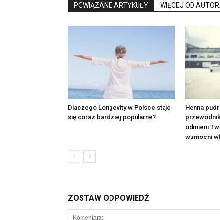
POWIĄZANE ARTYKUŁY
WIĘCEJ OD AUTOR
Dlaczego Longevity w Polsce staje
Henna pudr
się coraz bardziej popularne?
przewodnik p
odmieni Two
wzmocni wł
ZOSTAW ODPOWIEDŹ