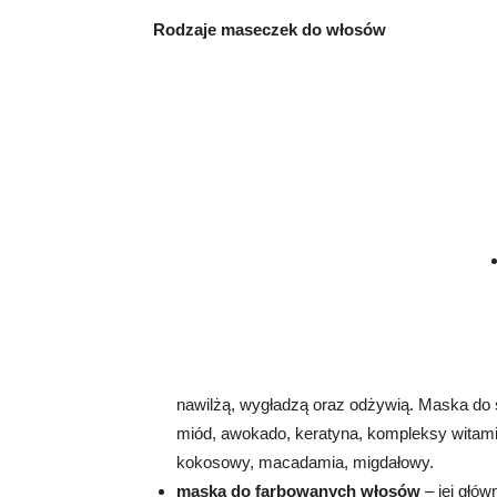
Rodzaje maseczek do włosów
nawilżą, wygładzą oraz odżywią. Maska do s
miód, awokado, keratyna, kompleksy witamin
kokosowy, macadamia, migdałowy.
maska do farbowanych włosów
– jej głó