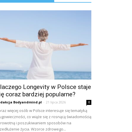
laczego Longevity w Polsce staje
ię coraz bardziej popularne?
dakcja Bodyandmind.pl
-
21 lipca 2026
0
raz więcej osób w Polsce interesuje się tematyką
ugowieczności, co wiąże się z rosnącą świadomością
rowotną i poszukiwaniem sposobów na
zedłużenie życia. Wzorce zdrowego...