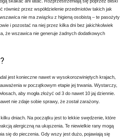
gą skakać ani latać. Rozprzestrzeniają się poprzez bliski
 również przez współdzielenie przedmiotów takich jak
 wszawica nie ma związku z higieną osobistą – te pasożyty
wie i pozostać na niej przez kilka dni bez jakichkolwiek
ka, że wszawica nie generuje żadnych dodatkowych
y?
al jest konieczne nawet w wysokorozwiniętych krajach,
o zauważenia w początkowym etapie jej trwania. Wystarczy,
łosach, aby mogła złożyć od 3 do nawet 10 jaj dziennie.
nawet nie zdaje sobie sprawy, że został zarażony.
kilku dniach. Na początku jest to lekkie swędzenie, które
akcją alergiczną na ukąszenia. Te niewielkie rany mogą
a się do pieczenia. Gdy wszy jest dużo, pojawiają się