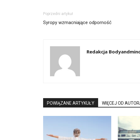
Poprzedni artykuł
Syropy wzmacniające odporność
Redakcja Bodyandmind
POWIĄZANE ARTYKUŁY
WIĘCEJ OD AUTOR