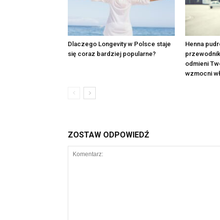
Dlaczego Longevity w Polsce staje
Henna pudr
się coraz bardziej popularne?
przewodnik p
odmieni Two
wzmocni wł
ZOSTAW ODPOWIEDŹ