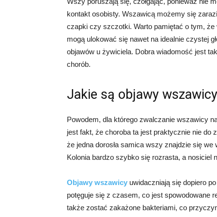
Wszy poruszają się, czołgając, ponieważ nie mo
kontakt osobisty. Wszawicą możemy się zarazić
czapki czy szczotki. Warto pamiętać o tym, że
mogą ulokować się nawet na idealnie czystej gło
objawów u żywiciela. Dobra wiadomość jest ta
chorób.
Jakie są objawy wszawic
Powodem, dla którego zwalczanie wszawicy nad
jest fakt, że choroba ta jest praktycznie nie d
że jedna dorosła samica wszy znajdzie się we w
Kolonia bardzo szybko się rozrasta, a nosiciel 
Objawy wszawicy
uwidaczniają się dopiero po 
potęguje się z czasem, co jest spowodowane re
także zostać zakażone bakteriami, co przyczyni