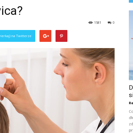
ica?
1581
0
ierkaj) na Twitterze
D
s
Re
Co
dł
zd
pr