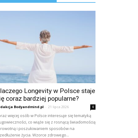
laczego Longevity w Polsce staje
ię coraz bardziej popularne?
dakcja Bodyandmind.pl
-
21 lipca 2026
0
raz więcej osób w Polsce interesuje się tematyką
ugowieczności, co wiąże się z rosnącą świadomością
rowotną i poszukiwaniem sposobów na
zedłużenie życia. Wzorce zdrowego...