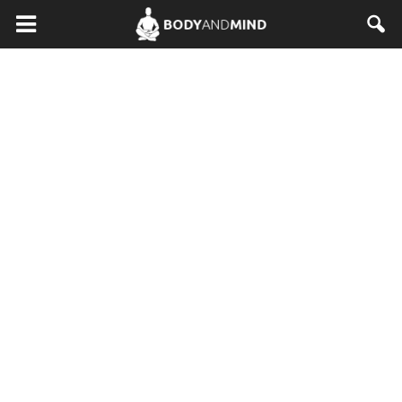
BodyAndMind.pl