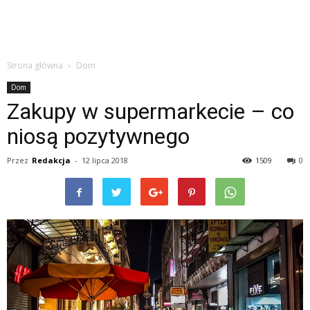
Strona główna
Dom
Dom
Zakupy w supermarkecie – co
niosą pozytywnego
Przez
Redakcja
-
12 lipca 2018
1509
0