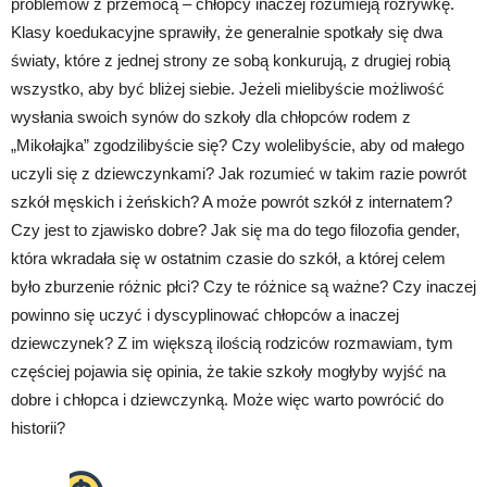
problemów z przemocą – chłopcy inaczej rozumieją rozrywkę.
Klasy koedukacyjne sprawiły, że generalnie spotkały się dwa
światy, które z jednej strony ze sobą konkurują, z drugiej robią
wszystko, aby być bliżej siebie. Jeżeli mielibyście możliwość
wysłania swoich synów do szkoły dla chłopców rodem z
„Mikołajka” zgodzilibyście się? Czy wolelibyście, aby od małego
uczyli się z dziewczynkami? Jak rozumieć w takim razie powrót
szkół męskich i żeńskich? A może powrót szkół z internatem?
Czy jest to zjawisko dobre? Jak się ma do tego filozofia gender,
która wkradała się w ostatnim czasie do szkół, a której celem
było zburzenie różnic płci? Czy te różnice są ważne? Czy inaczej
powinno się uczyć i dyscyplinować chłopców a inaczej
dziewczynek? Z im większą ilością rodziców rozmawiam, tym
częściej pojawia się opinia, że takie szkoły mogłyby wyjść na
dobre i chłopca i dziewczynką. Może więc warto powrócić do
historii?