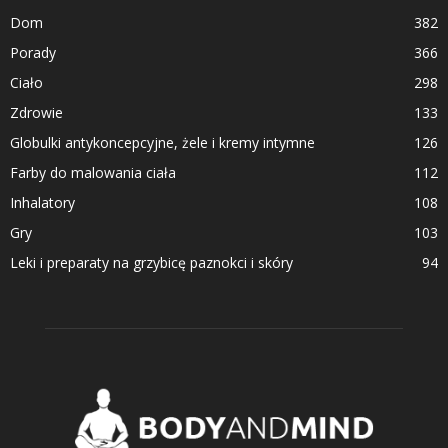
Dom
382
Porady
366
Ciało
298
Zdrowie
133
Globulki antykoncepcyjne, żele i kremy intymne
126
Farby do malowania ciała
112
Inhalatory
108
Gry
103
Leki i preparaty na grzybicę paznokci i skóry
94