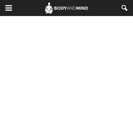
BodyAndMind.pl